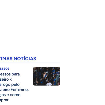
TIMAS NOTÍCIAS
RESSOS
ressos para
zeiro x
afogo pelo
sileiro Feminino:
ços e como
prar