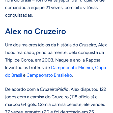
fora do Brasil – foi no Antalyspor, da Turquia, onde
comandou a equipe 21 vezes, com oito vitórias
conquistadas.
Alex no Cruzeiro
Um dos maiores ídolos da história do Cruzeiro, Alex
ficou marcado, principalmente, pela conquista da
Tríplice Coroa, em 2003. Naquele ano, a Raposa
levantou os troféus de
Campeonato Mineiro
,
Copa
do Brasil
e
Campeonato Brasileiro
.
De acordo com a
CruzeiroPédia
, Alex disputou 122
jogos com a camisa do Cruzeiro (118 oficiais) e
marcou 64 gols. Com a camisa celeste, ele venceu
77 vezes, empatou 20 e foi derrotado em 25.