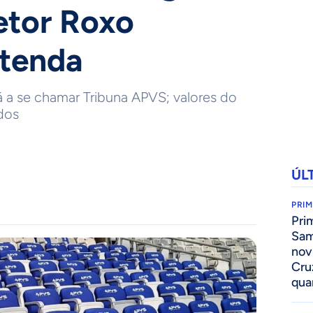
setor Roxo
ntenda
á a se chamar Tribuna APVS; valores do
dos
ÚL
PRIM
Pri
Sam
nov
Cru
qua