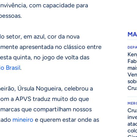
nvivência, com capacidade para
pessoas.
MA
do setor, em azul, cor da nova
almente apresentada no clássico entre
DEP
Kenj
esta quinta, no jogo de volta das
Fab
o Brasil
.
mai
Ven
sob
irão, Úrsula Nogueira, celebrou a
Cru
 com a APVS traduz muito do que
MER
: marcas que compartilham nossos
Cru
inv
rcado
mineiro
e querem estar onde as
ata
col