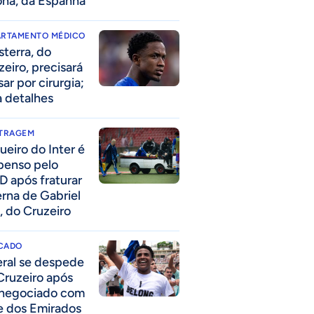
ona, da Espanha
ARTAMENTO MÉDICO
sterra, do
zeiro, precisará
ar por cirurgia;
a detalhes
ITRAGEM
ueiro do Inter é
penso pelo
D após fraturar
erna de Gabriel
, do Cruzeiro
CADO
eral se despede
Cruzeiro após
 negociado com
e dos Emirados