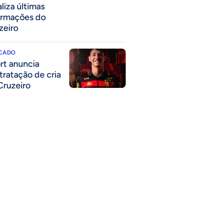
liza últimas
ormações do
zeiro
CADO
rt anuncia
tratação de cria
Cruzeiro