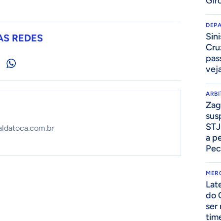
Gir
DEP
Sini
AS REDES
Cru
pass
vej
ARB
Zag
sus
STJ
aldatoca.com.br
a p
Pec
MER
Lat
do 
ser
tim