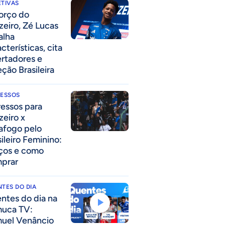
TIVAS
forço do
zeiro, Zé Lucas
alha
cterísticas, cita
ertadores e
eção Brasileira
RESSOS
ressos para
zeiro x
afogo pelo
sileiro Feminino:
ços e como
prar
TES DO DIA
ntes do dia na
uca TV:
uel Venâncio