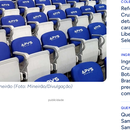
COLE
⁠Re
Cru
det
cara
Lib
Sel
ING
Ing
Cru
Bot
Bra
neirão (Foto: Mineirão/Divulgação)
pre
com
publicidade
QUEN
Que
Sam
Sam