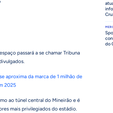
o
atua
inf
Cru
MER
Spo
con
do 
 espaço passará a se chamar Tribuna
divulgados.
se aproxima da marca de 1 milhão de
em 2025
imo ao túnel central do Mineirão e é
es mais privilegiados do estádio.