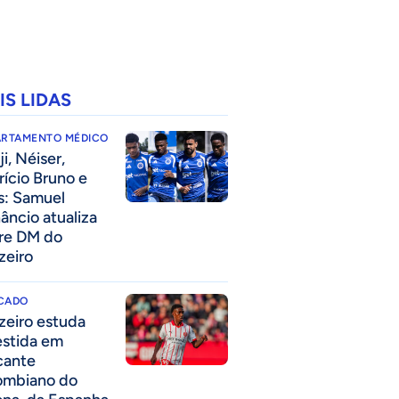
IS LIDAS
ARTAMENTO MÉDICO
i, Néiser,
rício Bruno e
s: Samuel
âncio atualiza
re DM do
zeiro
CADO
zeiro estuda
estida em
cante
ombiano do