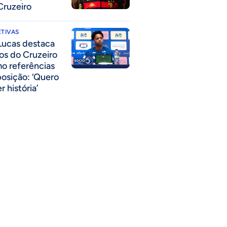
Cruzeiro
TIVAS
Lucas destaca
los do Cruzeiro
o referências
posição: ‘Quero
r história’