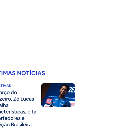
TIMAS NOTÍCIAS
TIVAS
forço do
zeiro, Zé Lucas
alha
cterísticas, cita
ertadores e
eção Brasileira