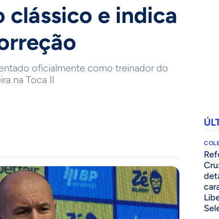
 clássico e indica
orreção
sentado oficialmente como treinador do
ra na Toca II
ÚL
COLE
⁠Re
Cru
det
cara
Lib
Sel