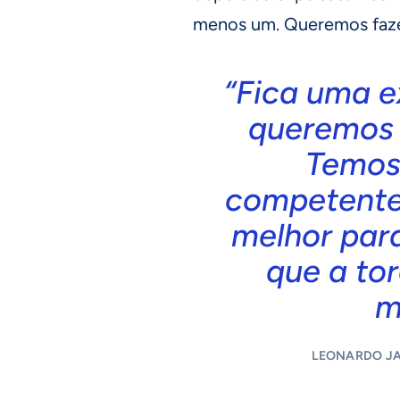
menos um. Queremos fazer 
“Fica uma e
queremos r
Temos
competente
melhor para
que a tor
m
LEONARDO JA