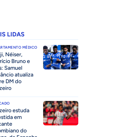
IS LIDAS
ARTAMENTO MÉDICO
i, Néiser,
rício Bruno e
s: Samuel
âncio atualiza
re DM do
zeiro
CADO
zeiro estuda
estida em
cante
ombiano do