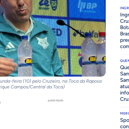
ING
Ing
Cru
Bot
Bra
pre
com
QUEN
Que
Sam
Sam
nda-feira (10) pelo Cruzeiro, na Toca da Raposa
atua
nrique Campos/Central da Toca)
inf
Cru
publicidade
e
MER
Spo
con