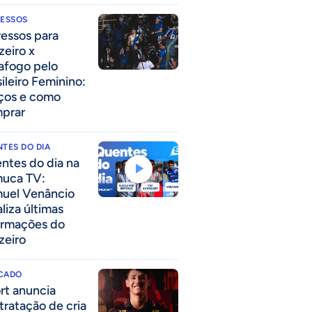
RESSOS
ressos para
zeiro x
afogo pelo
sileiro Feminino:
ços e como
prar
TES DO DIA
ntes do dia na
uca TV:
uel Venâncio
liza últimas
ormações do
zeiro
CADO
rt anuncia
tratação de cria