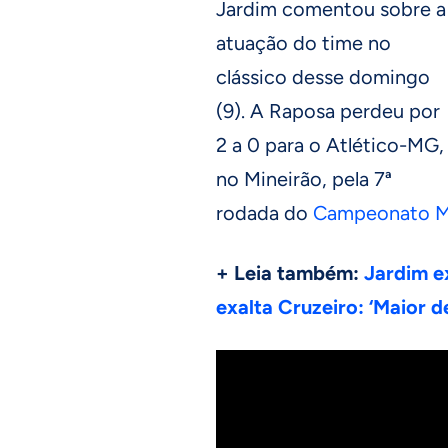
Jardim comentou sobre a
atuação do time no
clássico desse domingo
(9). A Raposa perdeu por
2 a 0 para o Atlético-MG,
no Mineirão, pela 7ª
rodada do
Campeonato M
+ Leia também:
Jardim e
exalta Cruzeiro: ‘Maior d