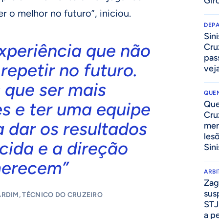
Gir
o melhor no futuro”, iniciou.
DEP
Sini
xperiência que não
Cru
pass
epetir no futuro.
vej
 que ser mais
QUEN
s e ter uma equipe
Que
Cru
 dar os resultados
mer
les
cida e a direção
Sini
erecem”
ARB
Zag
sus
RDIM, TÉCNICO DO CRUZEIRO
STJ
a p