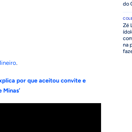
do 
COLE
Zé 
ído
com
na 
faze
ineiro
.
xplica por que aceitou convite e
e Minas’