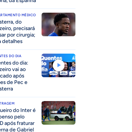
ona, da Espanha
ARTAMENTO MÉDICO
sterra, do
zeiro, precisará
ar por cirurgia;
a detalhes
TES DO DIA
ntes do dia:
zeiro vai ao
cado após
ões de Pec e
sterra
ITRAGEM
ueiro do Inter é
penso pelo
D após fraturar
erna de Gabriel