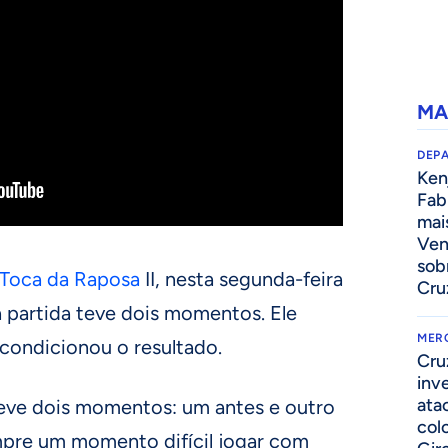
MA
DEP
Kenj
Fab
mai
Ven
sob
Toca da Raposa
II, nesta segunda-feira
Cru
a partida teve dois momentos. Ele
MER
condicionou o resultado.
Cru
inv
ata
 teve dois momentos: um antes e outro
col
mpre um momento difícil jogar com