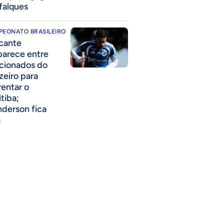
falques
PEONATO BRASILEIRO
cante
parece entre
acionados do
zeiro para
rentar o
itiba;
derson fica
a