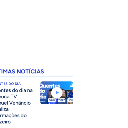
TIMAS NOTÍCIAS
TES DO DIA
ntes do dia na
uca TV:
uel Venâncio
liza
ormações do
zeiro