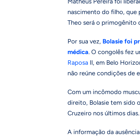
Matheus Pereira foi libe
nascimento do filho, que
Theo será o primogênito d
Por sua vez,
Bolasie foi 
médica
. O congolês fez u
Raposa
II, em Belo Horizo
não reúne condições de 
Com um incômodo muscula
direito, Bolasie tem sido
Cruzeiro nos últimos dias.
A informação da ausência