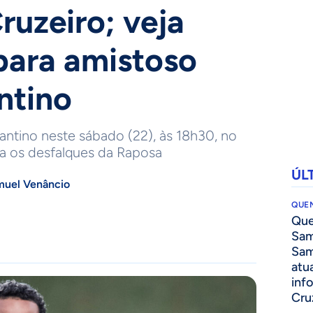
ruzeiro; veja
para amistoso
ntino
antino neste sábado (22), às 18h30, no
a os desfalques da Raposa
ÚL
uel Venâncio
QUEN
Que
Sam
Sam
atua
inf
Cru