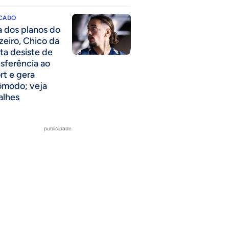
CADO
a dos planos do
zeiro, Chico da
ta desiste de
nsferência ao
rt e gera
ômodo; veja
alhes
publicidade