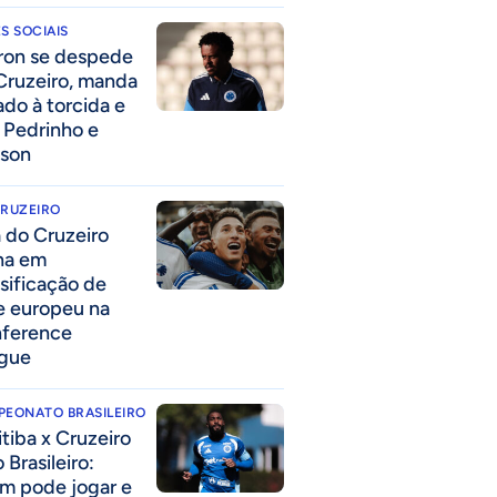
S SOCIAIS
ron se despede
Cruzeiro, manda
ado à torcida e
a Pedrinho e
lson
CRUZEIRO
a do Cruzeiro
lha em
ssificação de
e europeu na
ference
gue
PEONATO BRASILEIRO
itiba x Cruzeiro
 Brasileiro:
m pode jogar e