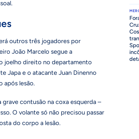
soal.
MER
For
ues
Cru
Cos
tra
rá outros três jogadores por
Spo
ueiro João Marcelo segue a
inc
det
o joelho direito no departamento
te Japa e o atacante Juan Dinenno
o após lesão.
 grave contusão na coxa esquerda –
so. O volante só não precisou passar
osta do corpo a lesão.