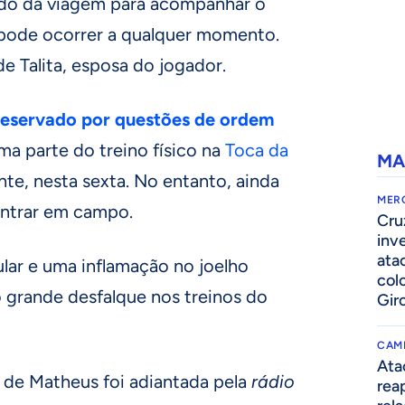
rado da viagem para acompanhar o
 pode ocorrer a qualquer momento.
e Talita, esposa do jogador.
preservado por questões de ordem
ma parte do treino físico na
Toca da
MA
nte, nesta sexta. No entanto, ainda
MER
entrar em campo.
Cru
inv
ata
r e uma inflamação no joelho
col
 o grande desfalque nos treinos do
Gir
CAM
Ata
 de Matheus foi adiantada pela
rádio
rea