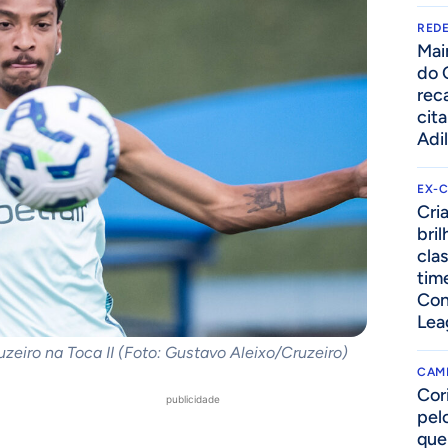
REDE
Mai
do 
rec
cit
Adi
EX-
Cri
bri
cla
tim
Con
Lea
zeiro na Toca II (Foto: Gustavo Aleixo/Cruzeiro)
CAM
Cor
publicidade
pelo
que