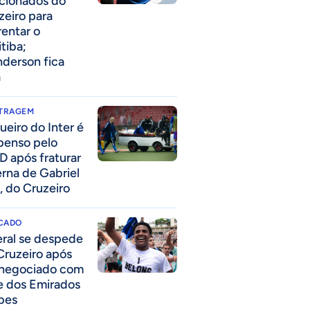
acionados do
zeiro para
rentar o
itiba;
derson fica
a
ITRAGEM
ueiro do Inter é
penso pelo
D após fraturar
erna de Gabriel
, do Cruzeiro
CADO
eral se despede
Cruzeiro após
 negociado com
e dos Emirados
bes