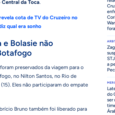
rel
o
Central da Toca
.
Cru
enf
revela cota de TV do Cruzeiro no
Cor
Wan
diz qual era sonho
for
 e Bolasie não
ARB
Zag
Botafogo
sus
STJ
a p
 foram preservados da viagem para o
Pec
fogo, no Nilton Santos, no Rio de
MER
 (15). Eles não participaram do empate
Lat
do 
ser
tim
brício Bruno também foi liberado para
Ára