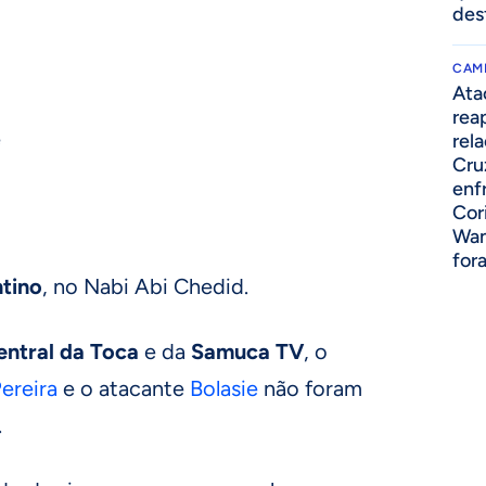
des
CAM
Ata
rea
e
rel
Cru
enf
Cor
Wan
for
ntino
, no Nabi Abi Chedid.
entral da Toca
e da
Samuca TV
, o
ereira
e o atacante
Bolasie
não foram
.