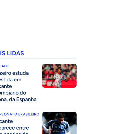
IS LIDAS
CADO
zeiro estuda
estida em
cante
ombiano do
ona, da Espanha
PEONATO BRASILEIRO
cante
parece entre