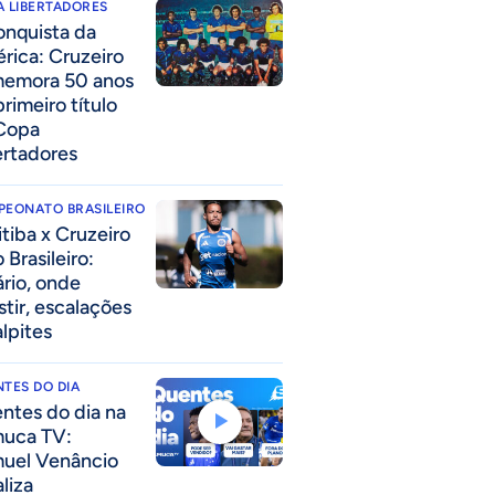
 LIBERTADORES
onquista da
rica: Cruzeiro
emora 50 anos
rimeiro título
Copa
ertadores
PEONATO BRASILEIRO
itiba x Cruzeiro
 Brasileiro:
ário, onde
stir, escalações
alpites
TES DO DIA
ntes do dia na
uca TV:
uel Venâncio
liza