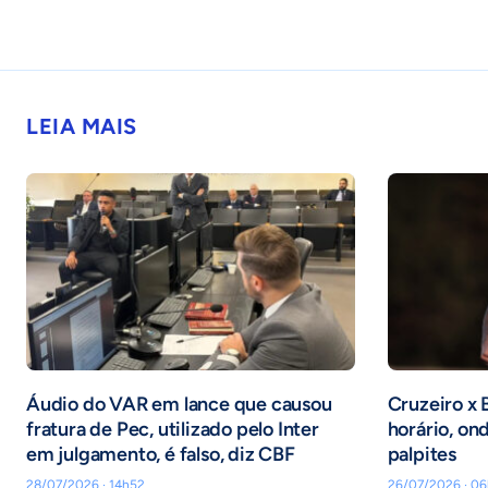
LEIA MAIS
Áudio do VAR em lance que causou
Cruzeiro x 
fratura de Pec, utilizado pelo Inter
horário, ond
em julgamento, é falso, diz CBF
palpites
28/07/2026 · 14h52
26/07/2026 · 0