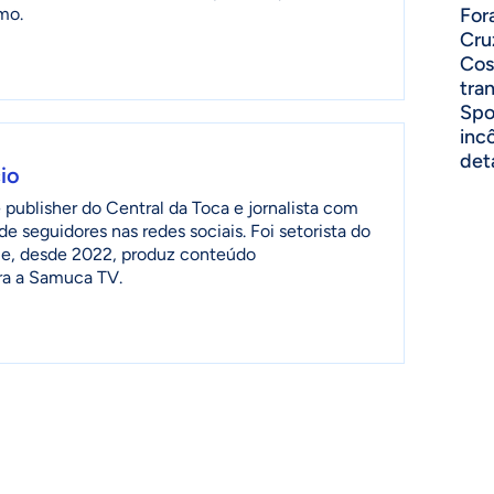
mo.
For
Cru
Cos
tra
Spo
inc
det
io
publisher do Central da Toca e jornalista com
de seguidores nas redes sociais. Foi setorista do
ia e, desde 2022, produz conteúdo
ra a Samuca TV.