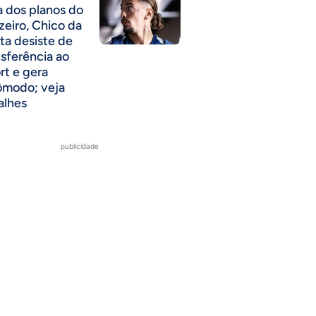
a dos planos do
zeiro, Chico da
ta desiste de
nsferência ao
rt e gera
ômodo; veja
alhes
publicidade