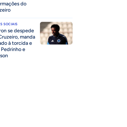
ormações do
zeiro
S SOCIAIS
ron se despede
Cruzeiro, manda
ado à torcida e
a Pedrinho e
lson