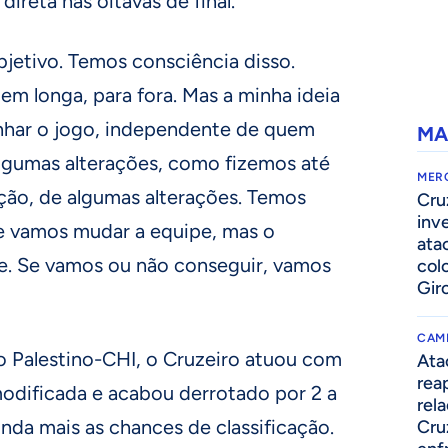
ireta nas oitavas de final.
objetivo. Temos consciência disso.
m longa, para fora. Mas a minha ideia
anhar o jogo, independente de quem
MA
lgumas alterações, como fizemos até
MER
ção, de algumas alterações. Temos
Cru
inv
e vamos mudar a equipe, mas o
ata
e. Se vamos ou não conseguir, vamos
col
Gir
CAM
o Palestino-CHI, o Cruzeiro atuou com
Ata
rea
dificada e acabou derrotado por 2 a
rel
inda mais as chances de classificação.
Cru