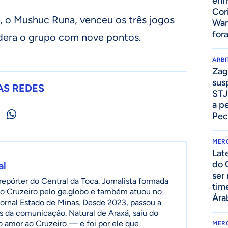
enf
Cor
, o Mushuc Runa, venceu os três jogos
Wan
for
idera o grupo com nove pontos.
ARB
Zag
sus
AS REDES
STJ
a p
Pec
MER
Lat
do 
al
ser
epórter do Central da Toca. Jornalista formada
tim
o Cruzeiro pelo ge.globo e também atuou no
Ára
jornal Estado de Minas. Desde 2023, passou a
as da comunicação. Natural de Araxá, saiu do
o amor ao Cruzeiro — e foi por ele que
MER