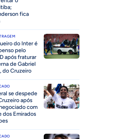
rentar o
itiba;
derson fica
a
ITRAGEM
ueiro do Inter é
penso pelo
D após fraturar
erna de Gabriel
, do Cruzeiro
CADO
eral se despede
Cruzeiro após
 negociado com
e dos Emirados
bes
CADO