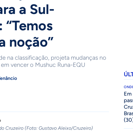
ra a Sul-
: “Temos
sa noção”
ade na classificação, projeta mudanças no
ue em vencer o Mushuc Runa-EQU
ÚL
enâncio
ONDE
Em 
pas
Cru
Bras
(30
do Cruzeiro (Foto: Gustavo Aleixo/Cruzeiro)