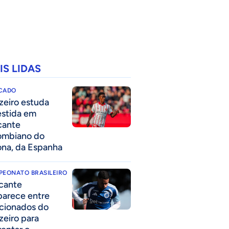
IS LIDAS
CADO
zeiro estuda
estida em
cante
ombiano do
ona, da Espanha
PEONATO BRASILEIRO
cante
parece entre
acionados do
zeiro para