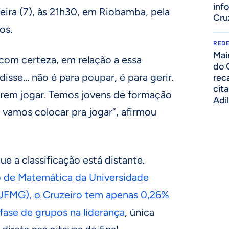
inf
ira (7), às 21h30, em Riobamba, pela
Cru
os.
REDE
Mai
com certeza, em relação a essa
do 
isse… não é para poupar, é para gerir.
rec
cit
rem jogar. Temos jovens de formação
Adi
vamos colocar pra jogar”, afirmou
e a classificação está distante.
 de Matemática da Universidade
(UFMG), o Cruzeiro tem apenas 0,26%
fase de grupos na liderança
, única