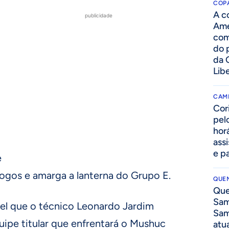
COPA
A c
publicidade
Amé
com
do p
da 
Lib
CAM
Cor
pelo
hor
assi
e p
e
jogos e amarga a lanterna do Grupo E.
QUEN
Que
Sam
vel que o técnico Leonardo Jardim
Sam
pe titular que enfrentará o Mushuc
atua