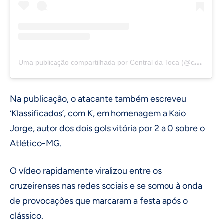
U
ma publicação compartilhada por Central da Toca (@centraldatocaoficial)
Na publicação, o atacante também escreveu
‘Klassificados’, com K, em homenagem a Kaio
Jorge, autor dos dois gols vitória por 2 a 0 sobre o
Atlético-MG.
O vídeo rapidamente viralizou entre os
cruzeirenses nas redes sociais e se somou à onda
de provocações que marcaram a festa após o
clássico.