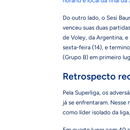
horário e local da final d
Do outro lado, o Sesi Bau
venceu suas duas partida
de Voley, da Argentina, e 
sexta-feira (14), e termi
(Grupo B) em primeiro lug
Retrospecto re
Pela Superliga, os advers
já se enfrentaram. Nesse
como líder isolado da lig
Em quarto lugar com 40 p