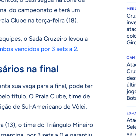
 final do campeonato e terá um
MER
Cru
ia Clube na terça-feira (18).
inv
ata
col
equipes, o Sada Cruzeiro levou a
Gir
mbos vencidos por 3 sets a 2
.
CAM
Ata
ários na final
Cru
des
últ
nta sua vaga para a final, pode ter
jog
elo título. O Praia Clube, time de
Bot
ição de Sul-Americano de Vôlei.
EX-
Ata
a (13), o time do Triângulo Mineiro
Sel
vai
rgentina, por 3 sets a 0 e garantiu