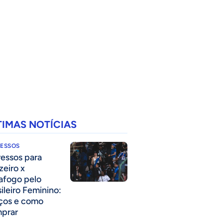
TIMAS NOTÍCIAS
RESSOS
ressos para
zeiro x
afogo pelo
sileiro Feminino:
ços e como
prar