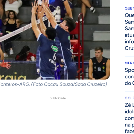
QUEN
Que
Sam
Sam
atua
inf
Cru
MER
Spo
con
do 
 Monteros-ARG. (Foto Cacau Souza/Sada Cruzeiro)
COLE
publicidade
Zé 
ído
com
na 
faze