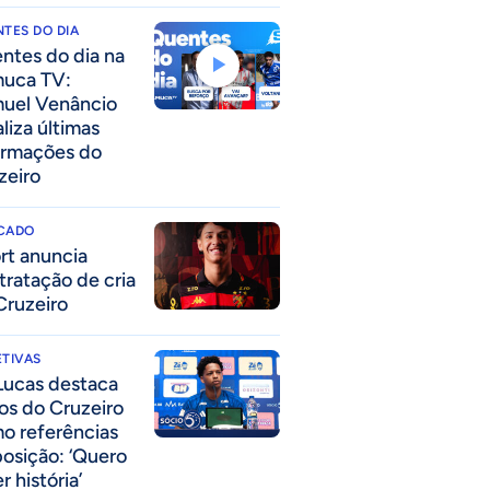
TES DO DIA
ntes do dia na
uca TV:
uel Venâncio
liza últimas
ormações do
zeiro
CADO
rt anuncia
tratação de cria
Cruzeiro
TIVAS
Lucas destaca
los do Cruzeiro
o referências
posição: ‘Quero
r história’