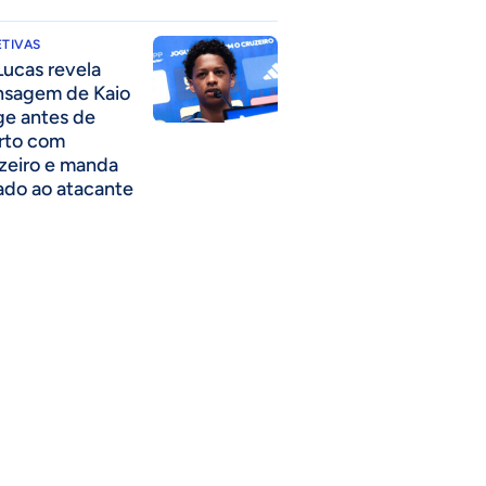
TIVAS
Lucas revela
sagem de Kaio
ge antes de
rto com
zeiro e manda
ado ao atacante