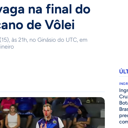
vaga na final do
ano de Vôlei
(15), às 21h, no Ginásio do UTC, em
ineiro
ÚL
ING
Ing
Cru
Bot
Bra
pre
com