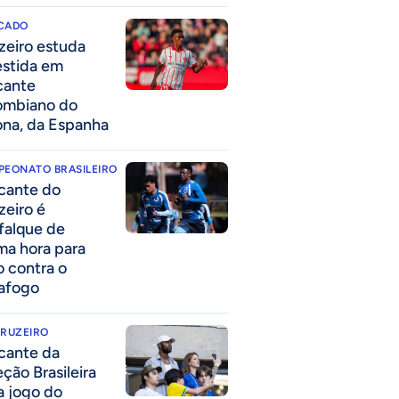
CADO
zeiro estuda
estida em
cante
ombiano do
ona, da Espanha
PEONATO BRASILEIRO
cante do
zeiro é
falque de
ima hora para
o contra o
afogo
CRUZEIRO
cante da
eção Brasileira
 a jogo do