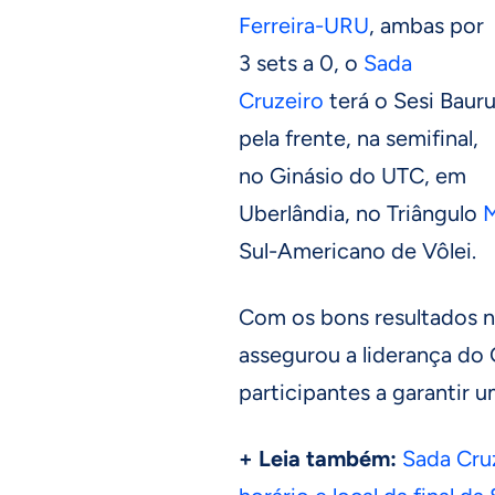
Ferreira-URU
, ambas por
3 sets a 0, o
Sada
Cruzeiro
terá o Sesi Baur
pela frente, na semifinal,
no Ginásio do UTC, em
Uberlândia, no Triângulo
M
Sul-Americano de Vôlei.
Com os bons resultados n
assegurou a liderança do 
participantes a garantir u
+ Leia também:
Sada Cruz