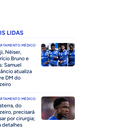
IS LIDAS
ARTAMENTO MÉDICO
i, Néiser,
rício Bruno e
s: Samuel
âncio atualiza
re DM do
zeiro
ARTAMENTO MÉDICO
sterra, do
zeiro, precisará
ar por cirurgia;
a detalhes