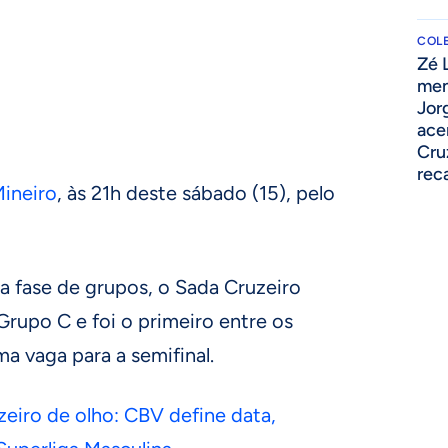
COLE
Zé 
men
u
Jor
ace
Cru
rec
ineiro
, às 21h deste sábado (15), pelo
a fase de grupos, o Sada Cruzeiro
Grupo C e foi o primeiro entre os
ma vaga para a semifinal.
eiro de olho: CBV define data,