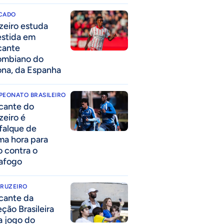
CADO
zeiro estuda
estida em
cante
ombiano do
ona, da Espanha
PEONATO BRASILEIRO
cante do
zeiro é
falque de
ima hora para
o contra o
afogo
CRUZEIRO
cante da
eção Brasileira
 a jogo do