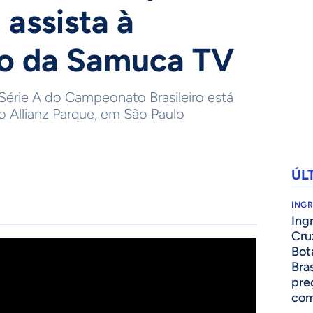
 assista à
ão da Samuca TV
Série A do Campeonato Brasileiro está
 Allianz Parque, em São Paulo
ÚL
ING
Ing
Cru
Bot
Bra
pre
com