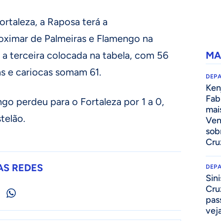
ortaleza, a Raposa terá a
oximar de Palmeiras e Flamengo na
é a terceira colocada na tabela, com 56
MA
as e cariocas somam 61.
DEP
Kenj
Fab
go perdeu para o Fortaleza por 1 a 0,
mai
telão.
Ven
sob
Cru
AS REDES
DEP
Sini
Cru
pass
vej