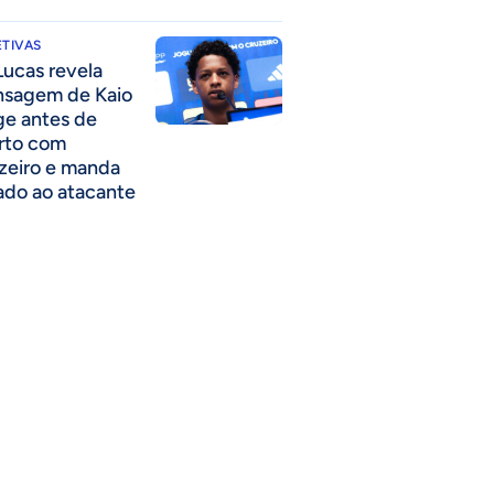
TIVAS
Lucas revela
sagem de Kaio
ge antes de
rto com
zeiro e manda
ado ao atacante