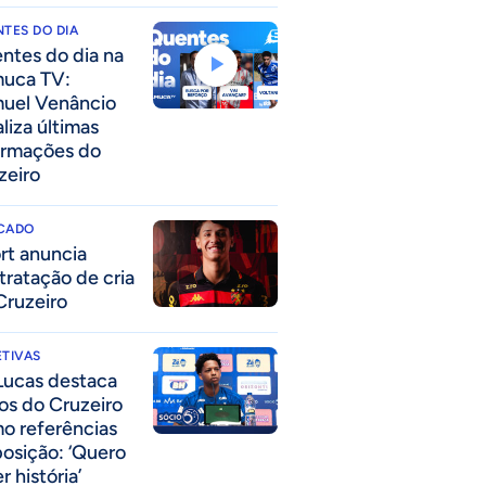
TES DO DIA
ntes do dia na
uca TV:
uel Venâncio
liza últimas
ormações do
zeiro
CADO
rt anuncia
tratação de cria
Cruzeiro
TIVAS
Lucas destaca
los do Cruzeiro
o referências
posição: ‘Quero
r história’