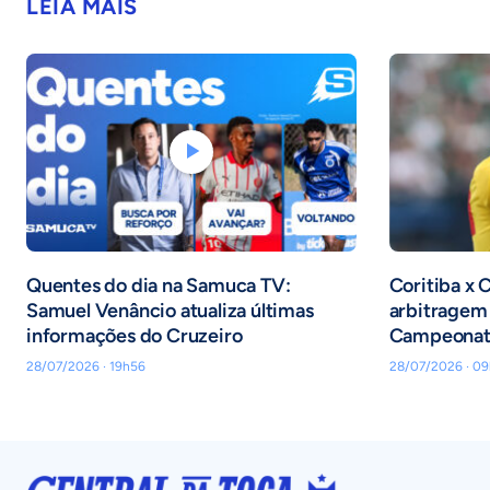
LEIA MAIS
Quentes do dia na Samuca TV:
Coritiba x 
Samuel Venâncio atualiza últimas
arbitragem 
informações do Cruzeiro
Campeonato
28/07/2026 · 19h56
28/07/2026 · 09