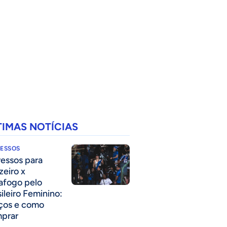
TIMAS NOTÍCIAS
RESSOS
ressos para
zeiro x
afogo pelo
sileiro Feminino:
ços e como
prar