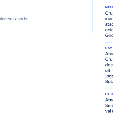
MER
Cru
inv
aldatoca.com.br
ata
col
Gir
CAM
Ata
Cru
des
últ
jog
Bot
EX-
Ata
Sel
vai