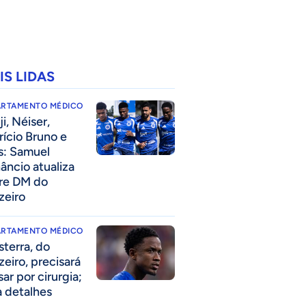
IS LIDAS
ARTAMENTO MÉDICO
i, Néiser,
rício Bruno e
s: Samuel
âncio atualiza
re DM do
zeiro
ARTAMENTO MÉDICO
sterra, do
zeiro, precisará
ar por cirurgia;
a detalhes