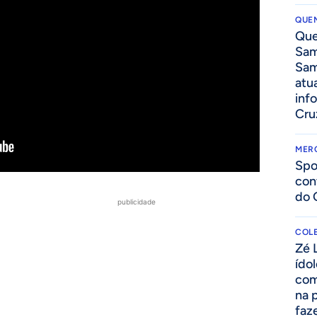
QUEN
Que
Sam
Sam
atua
inf
Cru
MER
Spo
con
do 
publicidade
COLE
Zé 
ído
com
na 
faze