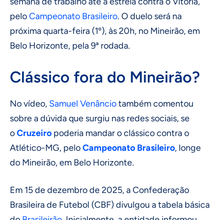
semana de trabalho até a estreia contra o Vitória,
pelo
Campeonato Brasileiro
. O duelo será na
próxima quarta-feira (1º), às 20h, no Mineirão, em
Belo Horizonte, pela 9ª rodada.
Clássico fora do Mineirão?
No vídeo,
Samuel Venâncio
também comentou
sobre a dúvida que surgiu nas redes sociais, se
o
Cruzeiro
poderia mandar o clássico contra o
Atlético-MG, pelo
Campeonato Brasileiro
, longe
do Mineirão, em Belo Horizonte.
Em 15 de dezembro de 2025, a Confederação
Brasileira de Futebol (CBF) divulgou a tabela básica
do
Brasileirão
. Inicialmente, a entidade informou