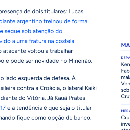
presença de dois titulares: Lucas
olante argentino treinou de forma
7) e segue sob atenção do
do a uma fratura na costela
MA
o atacante voltou a trabalhar
DEP
o e pode ser novidade no Mineirão.
Kenj
Fab
mai
 o lado esquerda de defesa. À
Ven
leira contra a Croácia, o lateral Kaiki
sob
Cru
diante do Vitória. Já Kauã Prates
-17
e a tendência é que seja o titular
MER
rnando fique como opção de banco.
Cru
inv