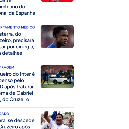
cante
ombiano do
ona, da Espanha
ARTAMENTO MÉDICO
sterra, do
zeiro, precisará
ar por cirurgia;
a detalhes
ITRAGEM
ueiro do Inter é
penso pelo
D após fraturar
erna de Gabriel
, do Cruzeiro
CADO
eral se despede
Cruzeiro após