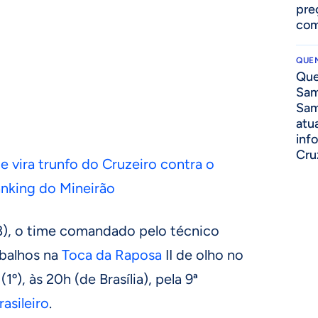
pre
com
QUEN
Que
Sam
Sam
atua
inf
Cru
e vira trunfo do Cruzeiro contra o
anking do Mineirão
8), o time comandado pelo técnico
abalhos na
Toca da Raposa
II de olho no
1º), às 20h (de Brasília), pela 9ª
asileiro
.