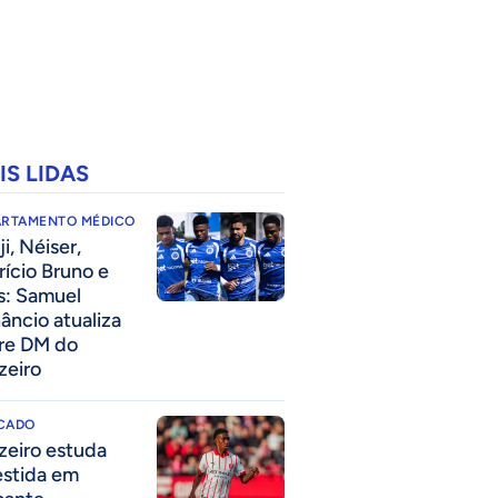
IS LIDAS
ARTAMENTO MÉDICO
i, Néiser,
rício Bruno e
s: Samuel
âncio atualiza
re DM do
zeiro
CADO
zeiro estuda
estida em