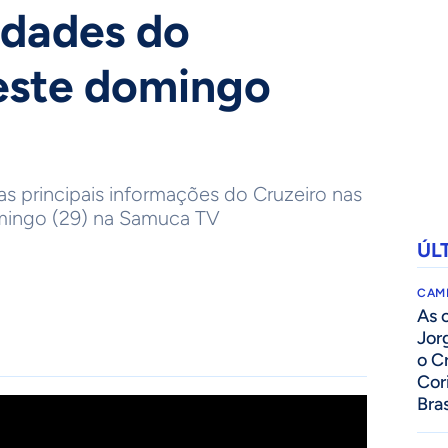
idades do
este domingo
as principais informações do Cruzeiro nas
omingo (29) na Samuca TV
ÚL
CAM
As 
Jor
o C
Cor
Bras