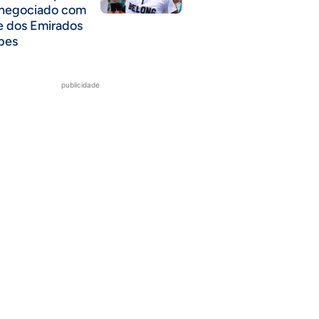
 negociado com
e dos Emirados
bes
publicidade