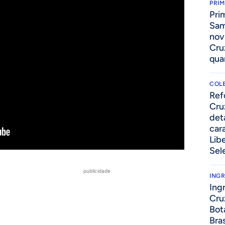
PRIM
Pri
Sam
nov
Cru
qua
COLE
⁠Re
Cru
det
cara
Lib
Sel
publicidade
ING
Ing
Cru
Bot
Bra