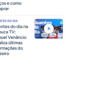
ços e como
prar
TES DO DIA
ntes do dia na
uca TV:
uel Venâncio
liza últimas
ormações do
zeiro