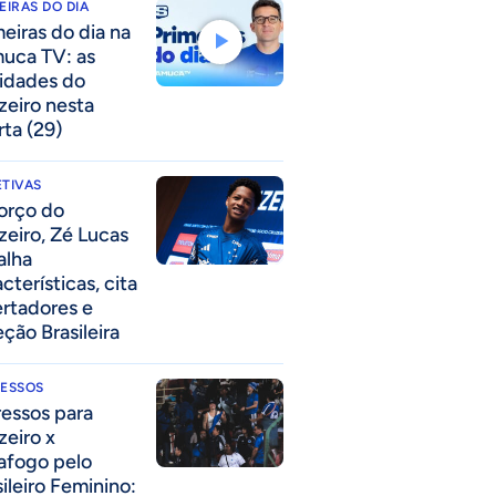
EIRAS DO DIA
meiras do dia na
uca TV: as
idades do
zeiro nesta
rta (29)
TIVAS
forço do
zeiro, Zé Lucas
alha
cterísticas, cita
ertadores e
eção Brasileira
RESSOS
ressos para
zeiro x
afogo pelo
sileiro Feminino: