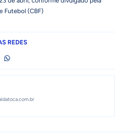
 23 de abril, conforme divulgado pela
e Futebol (CBF)
AS REDES
aldatoca.com.br