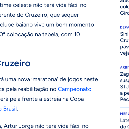
ata
 time celeste não terá vida fácil no
col
Gir
erente do Cruzeiro, que sequer
 clube baiano vive um bom momento
DEP
0ª colocação na tabela, com 10
Sini
Cru
pass
vej
ruzeiro
ARB
Zag
rá uma nova ‘maratona’ de jogos neste
sus
STJ
ca pela reabilitação no
Campeonato
a p
terá pela frente a estreia na Copa
Pec
 Brasil
.
MER
Lat
 Artur Jorge não terá vida fácil no
do 