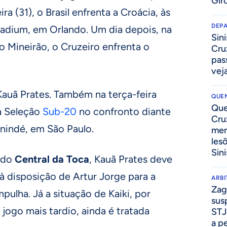
Gir
ira (31), o Brasil enfrenta a Croácia, às
DEP
adium, em Orlando. Um dia depois, na
Sini
 no Mineirão, o Cruzeiro enfrenta o
Cru
pass
vej
Kauã Prates. Também na terça-feira
QUEN
Que
 a Seleção
Sub-20
no confronto diante
Cru
anindé, em São Paulo.
mer
les
Sini
 do
Central da Toca
, Kauã Prates deve
 à disposição de Artur Jorge para a
ARB
Zag
pulha. Já a situação de Kaiki, por
sus
 jogo mais tardio, ainda é tratada
STJ
a p