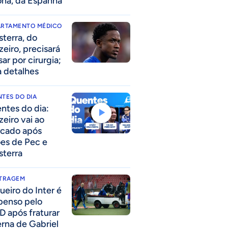
ona, da Espanha
ARTAMENTO MÉDICO
sterra, do
zeiro, precisará
ar por cirurgia;
a detalhes
TES DO DIA
ntes do dia:
zeiro vai ao
cado após
ões de Pec e
sterra
ITRAGEM
ueiro do Inter é
penso pelo
D após fraturar
erna de Gabriel