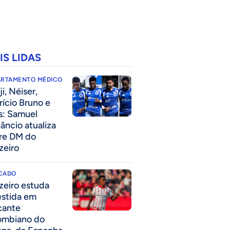
IS LIDAS
ARTAMENTO MÉDICO
i, Néiser,
rício Bruno e
s: Samuel
âncio atualiza
re DM do
zeiro
CADO
zeiro estuda
estida em
cante
ombiano do