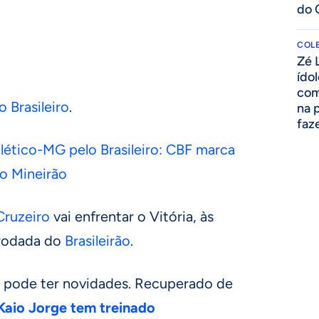
do 
COLE
Zé 
ído
com
Brasileiro
.
na 
faze
tlético-MG pelo Brasileiro: CBF marca
no Mineirão
Cruzeiro
vai enfrentar o Vitória, às
 rodada do
Brasileirão
.
pe pode ter novidades. Recuperado de
aio Jorge tem treinado