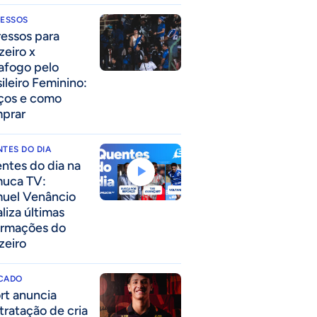
RESSOS
ressos para
zeiro x
afogo pelo
sileiro Feminino:
ços e como
prar
TES DO DIA
ntes do dia na
uca TV:
uel Venâncio
liza últimas
ormações do
zeiro
CADO
rt anuncia
tratação de cria