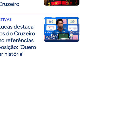
Cruzeiro
TIVAS
Lucas destaca
los do Cruzeiro
o referências
posição: ‘Quero
r história’