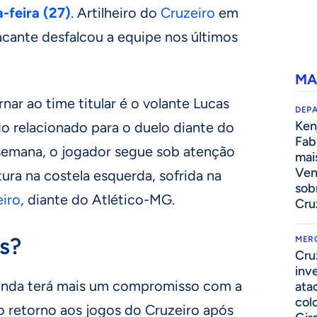
-feira (27)
. Artilheiro do
Cruzeiro
em
acante desfalcou a equipe nos últimos
MA
r ao time titular é o volante Lucas
DEP
Kenj
o relacionado para o duelo diante do
Fab
 semana, o jogador segue sob atenção
mai
Ven
tura na costela esquerda, sofrida na
sob
iro
, diante do Atlético-MG.
Cru
s?
MER
Cru
inv
, ainda terá mais um compromisso com a
ata
col
do retorno aos jogos do Cruzeiro após