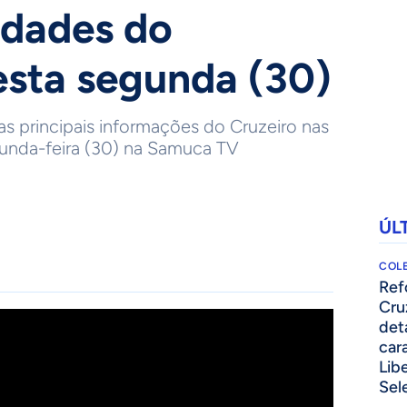
idades do
esta segunda (30)
as principais informações do Cruzeiro nas
gunda-feira (30) na Samuca TV
ÚL
COLE
⁠Re
Cru
det
cara
Lib
Sel