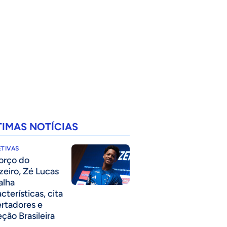
TIMAS NOTÍCIAS
TIVAS
forço do
zeiro, Zé Lucas
alha
cterísticas, cita
ertadores e
eção Brasileira