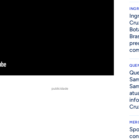
ING
Ing
Cru
Bot
Bra
pre
com
QUEN
Que
Sam
Sam
publicidade
atua
inf
Cru
MER
Spo
con