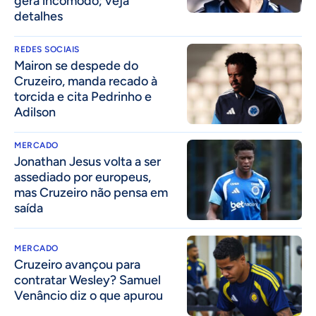
gera incômodo; veja
detalhes
REDES SOCIAIS
Mairon se despede do
Cruzeiro, manda recado à
torcida e cita Pedrinho e
Adilson
MERCADO
Jonathan Jesus volta a ser
assediado por europeus,
mas Cruzeiro não pensa em
saída
MERCADO
Cruzeiro avançou para
contratar Wesley? Samuel
Venâncio diz o que apurou