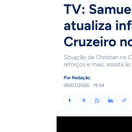
TV: Samue
atualiza i
Cruzeiro n
Situação de Christian no C
reforços e mais; assista à
Por
Redação
06/07/2026 · 19:54