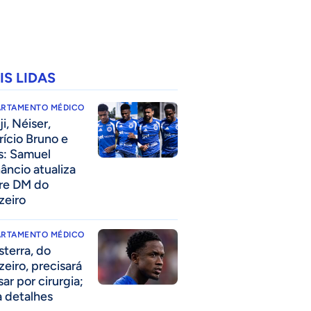
IS LIDAS
ARTAMENTO MÉDICO
i, Néiser,
rício Bruno e
s: Samuel
âncio atualiza
re DM do
zeiro
ARTAMENTO MÉDICO
sterra, do
zeiro, precisará
ar por cirurgia;
a detalhes