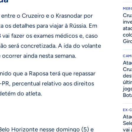
MER
entre o Cruzeiro e o Krasnodar por
Cru
inv
za os detalhes para viajar à Rússia. Em
ata
col
 vai fazer os exames médicos e, caso
Gir
ão será concretizada. A ida do volante
 ocorrer ainda nesta semana.
CAM
Ata
Cru
nido que a Raposa terá que repassar
des
últ
PR, percentual relativo aos direitos
jog
detém do atleta.
Bot
EX-
Ata
Sel
Belo Horizonte nesse domingo (5) e
vai