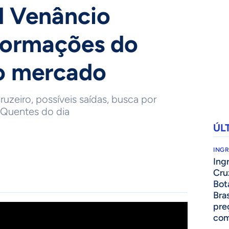
l Venâncio
nformações do
o mercado
ruzeiro, possíveis saídas, busca por
s Quentes do dia
ÚL
ING
Ing
Cru
Bot
Bra
pre
com