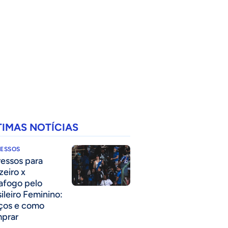
TIMAS NOTÍCIAS
RESSOS
ressos para
zeiro x
afogo pelo
sileiro Feminino:
ços e como
prar