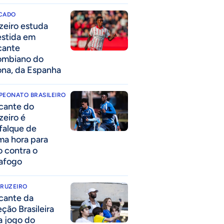
CADO
zeiro estuda
estida em
cante
ombiano do
ona, da Espanha
PEONATO BRASILEIRO
cante do
zeiro é
falque de
ima hora para
o contra o
afogo
CRUZEIRO
cante da
eção Brasileira
 a jogo do