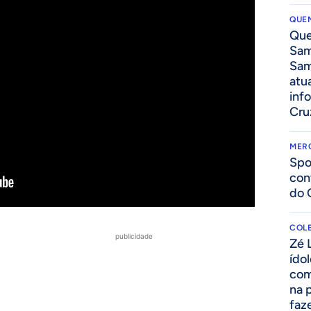
QUEN
Que
Sam
Sam
atua
inf
Cru
MER
Spo
con
do 
COLE
publicidade
Zé 
ído
com
na 
faze