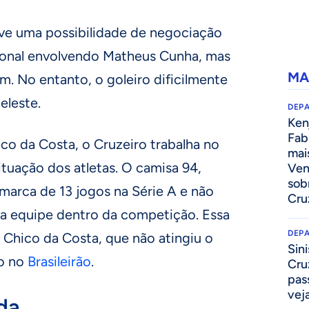
ve uma possibilidade de negociação
cional envolvendo Matheus Cunha, mas
MA
m. No entanto, o goleiro dificilmente
eleste.
DEP
Kenj
Fab
co da Costa, o Cruzeiro trabalha no
mai
ituação dos atletas. O camisa 94,
Ven
sob
a marca de 13 jogos na Série A e não
Cru
ra equipe dentro da competição. Essa
DEP
 Chico da Costa, que não atingiu o
Sini
o no
Brasileirão
.
Cru
pass
vej
da