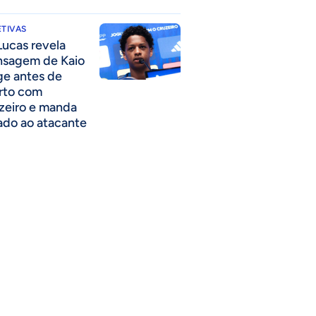
TIVAS
Lucas revela
sagem de Kaio
ge antes de
rto com
zeiro e manda
ado ao atacante