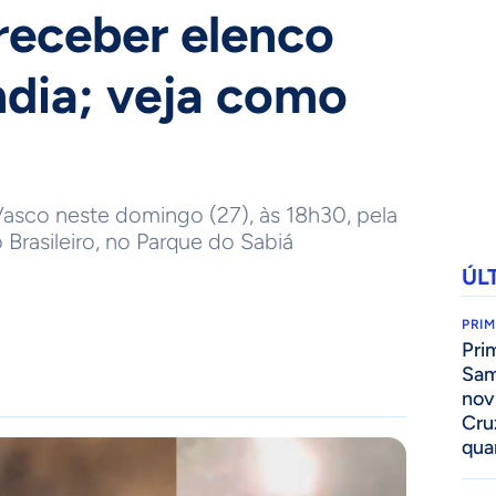
 receber elenco
dia; veja como
Vasco neste domingo (27), às 18h30, pela
rasileiro, no Parque do Sabiá
ÚL
PRIM
Pri
Sam
nov
Cru
qua