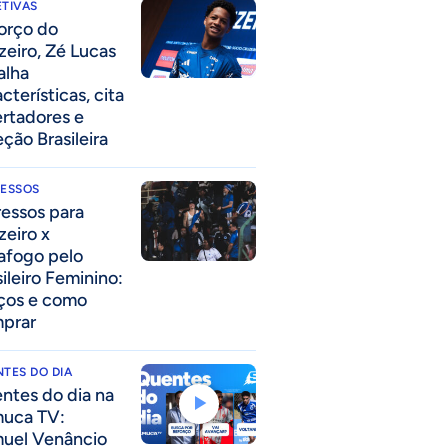
TIVAS
forço do
zeiro, Zé Lucas
alha
cterísticas, cita
ertadores e
eção Brasileira
RESSOS
ressos para
zeiro x
afogo pelo
sileiro Feminino:
ços e como
prar
TES DO DIA
ntes do dia na
uca TV:
uel Venâncio