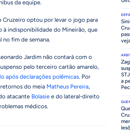
Gir
ibus da equipe.
DEP
 Cruzeiro optou por levar o jogo para
Sini
Cru
 à indisponibilidade do Mineirão, que
pass
 no fim de semana.
vej
ARB
o Leonardo Jardim não contará com o
Zag
suspenso pelo terceiro cartão amarelo,
sus
STJ
do após declarações polêmicas
. Por
a p
s retornos do meia
Matheus Pereira
,
Pec
 do atacante
Bolasie
e do lateral-direito
QUEN
problemas médicos.
Que
Cru
mer
les