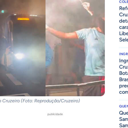
COLE
⁠Re
Cru
det
cara
Lib
Sel
ING
Ing
Cru
Bot
Bra
pre
com
 Cruzeiro (Foto: Reprodução/Cruzeiro)
QUEN
Que
publicidade
Sam
Sam