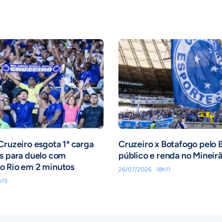
Cruzeiro esgota 1ª carga
Cruzeiro x Botafogo pelo B
s para duelo com
público e renda no Mineir
o Rio em 2 minutos
26/07/2026 · 18h11
h15