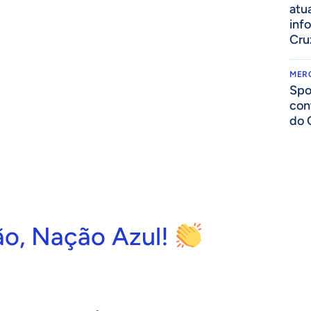
atua
inf
Cru
MER
Spo
con
do 
o, Nação Azul!