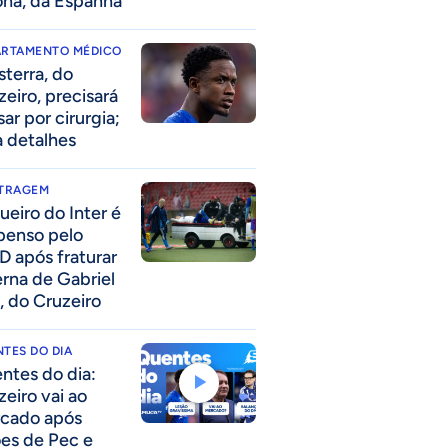
ona, da Espanha
ARTAMENTO MÉDICO
sterra, do
zeiro, precisará
ar por cirurgia;
a detalhes
ITRAGEM
ueiro do Inter é
penso pelo
D após fraturar
erna de Gabriel
, do Cruzeiro
TES DO DIA
ntes do dia:
zeiro vai ao
cado após
ões de Pec e