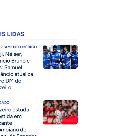
IS LIDAS
ARTAMENTO MÉDICO
i, Néiser,
rício Bruno e
s: Samuel
âncio atualiza
re DM do
zeiro
CADO
zeiro estuda
estida em
cante
ombiano do