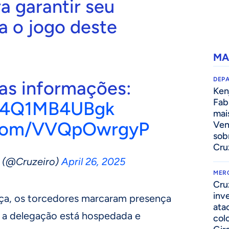
a garantir seu
a o jogo deste
MA
DEP
 as informações:
Kenj
Fab
co/4Q1MB4UBgk
mai
r.com/VVQpOwrgyP
Ven
sob
Cru
(@Cruzeiro)
April 26, 2025
MER
Cru
inv
ça, os torcedores marcaram presença
ata
 a delegação está hospedada e
col