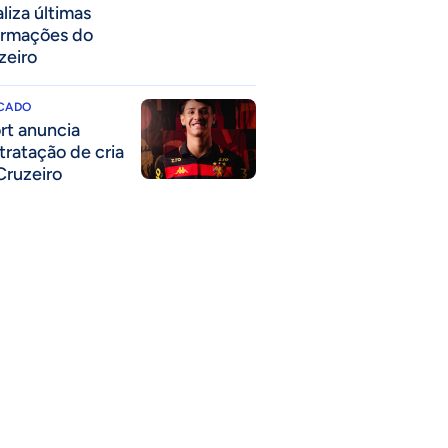
liza últimas
ormações do
zeiro
CADO
rt anuncia
tratação de cria
Cruzeiro