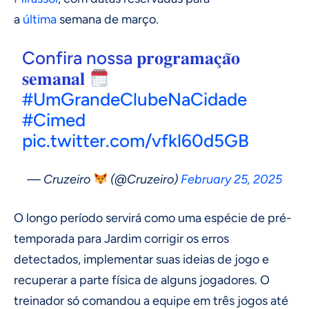
a
última
semana de março.
Confira nossa 𝐩𝐫𝐨𝐠𝐫𝐚𝐦𝐚𝐜̧𝐚̃𝐨
𝐬𝐞𝐦𝐚𝐧𝐚𝐥
#UmGrandeClubeNaCidade
#Cimed
pic.twitter.com/vfkl60d5GB
— Cruzeiro
(@Cruzeiro)
February 25, 2025
O longo período servirá como uma espécie de pré-
temporada para Jardim corrigir os erros
detectados, implementar suas ideias de jogo e
recuperar a parte física de alguns jogadores. O
treinador só comandou a equipe em três jogos até