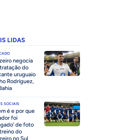
IS LIDAS
CADO
zeiro negocia
tratação do
cante uruguaio
ho Rodríguez,
Bahia
S SOCIAIS
m é e por que
ador foi
agado’ de foto
treino do
zeiro no Sul