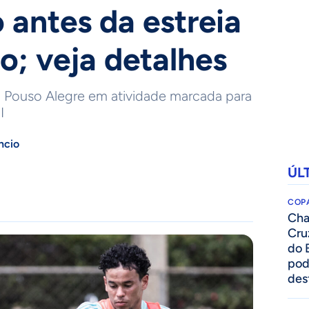
 antes da estreia
ro; veja detalhes
o Pouso Alegre em atividade marcada para
I
ncio
ÚL
COPA
Cha
Cru
do 
pod
des