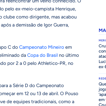
erá reencontrar um velho conhecido. O
o pelo ex-meio-campista Henrique,
no clube como dirigente, mas acabou
 após a demissão de Igor Guerra,
MA
MER
Cru
upo C do
Campeonato Mineiro
em
con
 eliminado da
Copa do Brasil
no último
ata
Luc
ado por 2 a 0 pelo Athletico-PR, no
ex-
REDE
Que
 para a Série D do Campeonato
jog
começar em 12 ou 13 de abril. O Pouso
‘ap
em 
ve de equipes tradicionais, como a
Cru