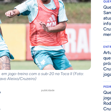
QUEN
Que
Sam
atua
inf
Cru
mer
ENTR
Art
que
pró
Cru
 em jogo-treino com o sub-20 na Toca II (Foto:
joga
avo Aleixo/Cruzeiro)
PED
publicidade
o
Que
jog
Rod
o
Cru