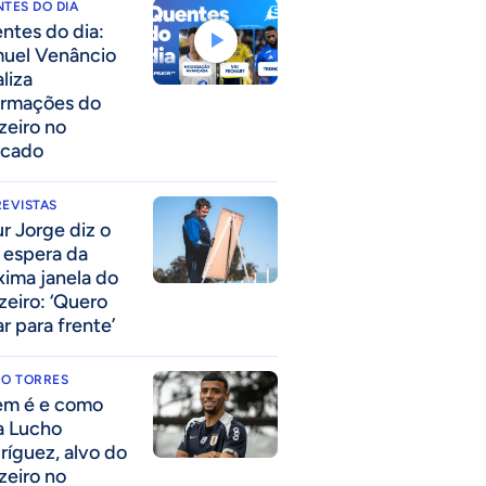
TES DO DIA
ntes do dia:
uel Venâncio
liza
ormações do
zeiro no
cado
EVISTAS
ur Jorge diz o
 espera da
xima janela do
zeiro: ‘Quero
r para frente’
RO TORRES
m é e como
a Lucho
ríguez, alvo do
zeiro no