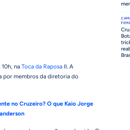
mer
CAM
FEMI
Cru
Bot
tric
reab
Bra
 10h, na
Toca da Raposa
II. A
a por membros da diretoria do
nte no Cruzeiro? O que Kaio Jorge
Wanderson