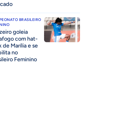
cado
PEONATO BRASILEIRO
NINO
zeiro goleia
afogo com hat-
k de Marília e se
ilita no
sileiro Feminino