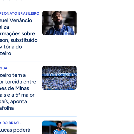
PEONATO BRASILEIRO
uel Venâncio
liza
ormações sobre
son, substituído
vitória do
zeiro
CIDA
zeiro tem a
or torcida entre
bes de Minas
ais e a 5ª maior
país, aponta
afolha
 DO BRASIL
Lucas poderá