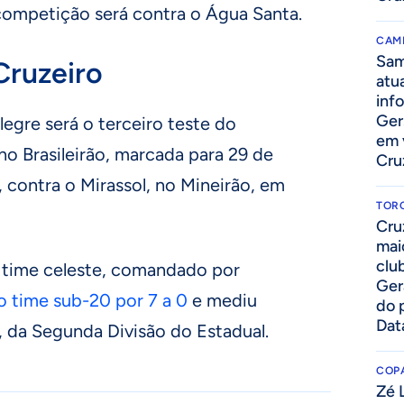
 competição será contra o Água Santa.
CAM
Sam
Cruzeiro
atua
inf
Ger
egre será o terceiro teste do
em 
no Brasileirão, marcada para 29 de
Cru
 contra o Mirassol, no Mineirão, em
TOR
Cru
mai
clu
 time celeste, comandado por
Ger
o time sub-20 por 7 a 0
e mediu
do 
Dat
, da Segunda Divisão do Estadual.
COPA
Zé 