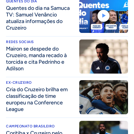
QUENTES DO DIA
Quentes do dia na Samuca
TV: Samuel Venâncio
atualiza informações do
Cruzeiro
REDES SOCIAIS
Mairon se despede do
Cruzeiro, manda recado à
torcida e cita Pedrinho e
Adilson
EX-CRUZEIRO
Cria do Cruzeiro brilha em
classificação de time
europeu na Conference
League
CAMPEONATO BRASILEIRO
Coritiba x Cruzeiro pelo