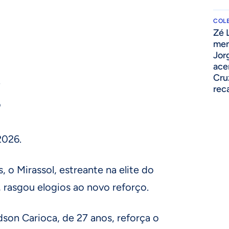
COLE
Zé 
men
Jor
ace
Cru
7
rec
o
2026.
, o Mirassol, estreante na elite do
 rasgou elogios ao novo reforço.
n Carioca, de 27 anos, reforça o