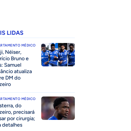
IS LIDAS
ARTAMENTO MÉDICO
i, Néiser,
rício Bruno e
s: Samuel
âncio atualiza
re DM do
zeiro
ARTAMENTO MÉDICO
sterra, do
zeiro, precisará
ar por cirurgia;
a detalhes