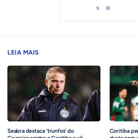
LEIA MAIS
Seabra destaca ‘trunfos’ do
Coritiba p
Cruzeiro contra o Coritiba e vê
duelo com o