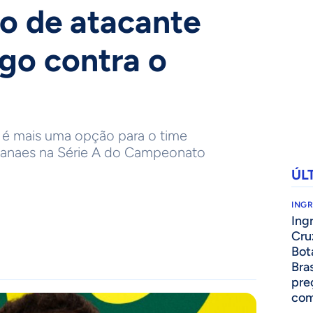
o de atacante
ogo contra o
 é mais uma opção para o time
anaes na Série A do Campeonato
ÚL
ING
Ing
Cru
Bot
Bra
pre
com