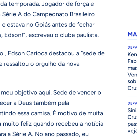
a da temporada. Jogador de força e
a Série A do Campeonato Brasileiro
 e estava no Goiás antes de fechar
MA
 Edson!”, escreveu o clube paulista.
DEP
ol, Edson Carioca destacou a “sede de
Kenj
Fab
e ressaltou o orgulho da nova
mai
Ven
sob
Cru
 meu objetivo aqui. Sede de vencer o
ecer a Deus também pela
DEP
Sini
stindo essa camisa. É motivo de muita
Cru
ou muito feliz quando recebeu a notícia
pass
vej
ra a Série A. No ano passado, eu