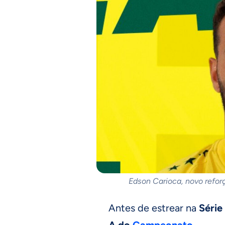
Edson Carioca, novo refor
Antes de estrear na
Série
A do
Campeonato