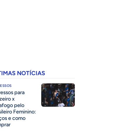
TIMAS NOTÍCIAS
RESSOS
ressos para
zeiro x
afogo pelo
sileiro Feminino:
ços e como
prar