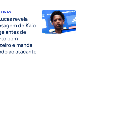
TIVAS
Lucas revela
sagem de Kaio
ge antes de
rto com
zeiro e manda
ado ao atacante