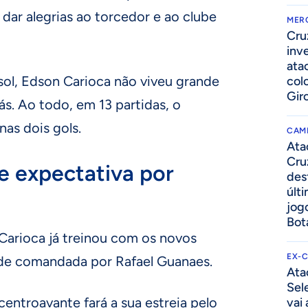
 dar alegrias ao torcedor e ao clube
MER
Cru
inv
ata
sol, Edson Carioca não viveu grande
col
Gir
s. Ao todo, em 13 partidas, o
as dois gols.
CAM
Ata
Cru
 e expectativa por
des
últ
jog
Bot
Carioca já treinou com os novos
EX-
de comandada por Rafael Guanaes.
Ata
Sel
entroavante fará a sua estreia pelo
vai