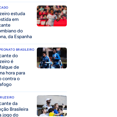
CADO
zeiro estuda
estida em
cante
ombiano do
ona, da Espanha
PEONATO BRASILEIRO
cante do
zeiro é
falque de
ima hora para
o contra o
afogo
CRUZEIRO
cante da
eção Brasileira
 a jogo do