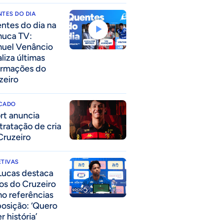
TES DO DIA
ntes do dia na
uca TV:
uel Venâncio
liza últimas
ormações do
zeiro
CADO
rt anuncia
tratação de cria
Cruzeiro
TIVAS
Lucas destaca
los do Cruzeiro
o referências
posição: ‘Quero
r história’