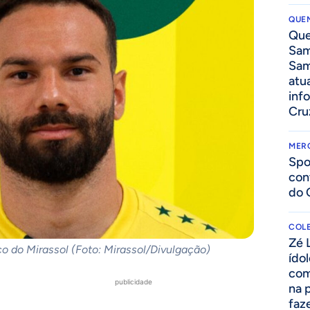
QUEN
Que
Sam
Sam
atua
inf
Cru
MER
Spo
con
do 
COLE
Zé 
ço do Mirassol (Foto: Mirassol/Divulgação)
ído
com
publicidade
na 
faze