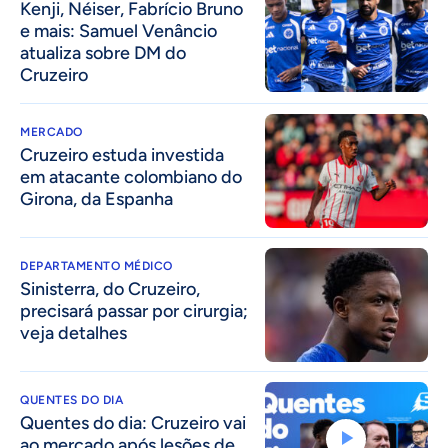
Kenji, Néiser, Fabrício Bruno
e mais: Samuel Venâncio
atualiza sobre DM do
Cruzeiro
MERCADO
Cruzeiro estuda investida
em atacante colombiano do
Girona, da Espanha
DEPARTAMENTO MÉDICO
Sinisterra, do Cruzeiro,
precisará passar por cirurgia;
veja detalhes
QUENTES DO DIA
Quentes do dia: Cruzeiro vai
ao mercado após lesões de