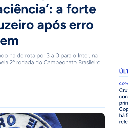
aciência’: a forte
uzeiro após erro
gem
do na derrota por 3 a 0 para o Inter, na
pela 2ª rodada do Campeonato Brasileiro
ÚL
COPA
Cru
con
prim
Cop
há 
rel