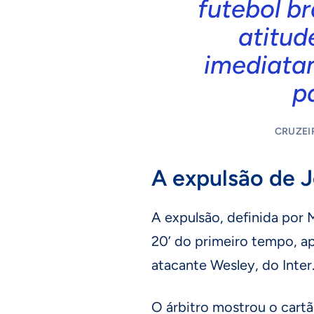
futebol br
atitu
imediata
p
CRUZEIR
A expulsão de 
A expulsão, definida por 
20’ do primeiro tempo, a
atacante Wesley, do Inter
O árbitro mostrou o cart