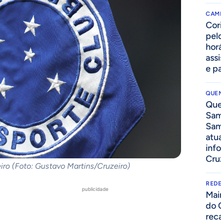
CAM
Cor
pelo
hor
assi
e p
QUEN
Que
Sam
Sam
atua
inf
Cru
iro (Foto: Gustavo Martins/Cruzeiro)
REDE
publicidade
Mai
do 
rec