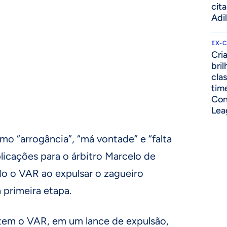
cit
Adi
EX-
Cri
bri
cla
tim
Con
Lea
o “arrogância”, “má vontade” e “falta
icações para o árbitro Marcelo de
do o VAR ao expulsar o zagueiro
 primeira etapa.
 tem o VAR, em um lance de expulsão,