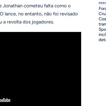
MER
ue Jonathan cometeu falta como o
For
 lance, no entanto, não foi revisado
Cru
Cos
 a revolta dos jogadores.
tra
Spo
inc
det