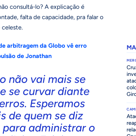
ão consultá-lo? A explicação é
ntade, falta de capacidade, pra falar o
 celeste.
 de arbitragem da Globo vê erro
MA
pulsão de Jonathan
MER
Cru
inv
o não vai mais se
ata
col
e se curvar diante
Gir
 erros. Esperamos
CAM
s de quem se diz
Ata
rea
para administrar o
rel