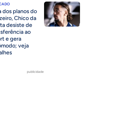
CADO
a dos planos do
zeiro, Chico da
ta desiste de
nsferência ao
rt e gera
ômodo; veja
alhes
publicidade