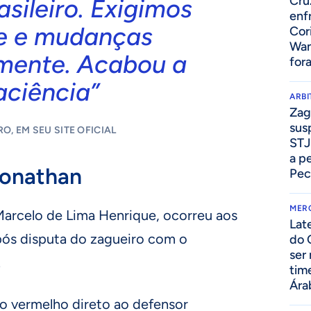
Cru
asileiro. Exigimos
enf
de e mudanças
Cor
Wan
mente. Acabou a
for
aciência”
ARB
Zag
sus
O, EM SEU SITE OFICIAL
STJ
a p
Jonathan
Pec
MER
Marcelo de Lima Henrique, ocorreu aos
Lat
pós disputa do zagueiro com o
do 
ser
.
tim
Ára
ão vermelho direto ao defensor