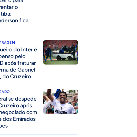
zeiro para
rentar o
itiba;
derson fica
a
ITRAGEM
ueiro do Inter é
penso pelo
D após fraturar
erna de Gabriel
, do Cruzeiro
CADO
eral se despede
Cruzeiro após
 negociado com
e dos Emirados
bes