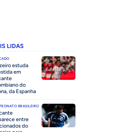
IS LIDAS
CADO
zeiro estuda
estida em
cante
ombiano do
ona, da Espanha
PEONATO BRASILEIRO
cante
parece entre
acionados do