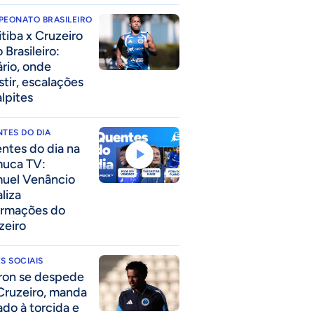
PEONATO BRASILEIRO
itiba x Cruzeiro
 Brasileiro:
ário, onde
stir, escalações
alpites
TES DO DIA
ntes do dia na
uca TV:
uel Venâncio
liza
ormações do
zeiro
S SOCIAIS
ron se despede
Cruzeiro, manda
ado à torcida e