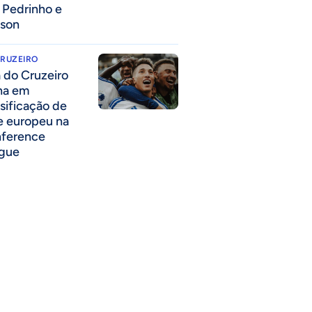
a Pedrinho e
lson
CRUZEIRO
a do Cruzeiro
lha em
ssificação de
e europeu na
ference
gue