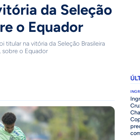
vitória da Seleção
re o Equador
i titular na vitória da Seleção Brasileira
a, sobre o Equador
ÚL
ING
Ing
Cru
Cha
Cop
pre
com