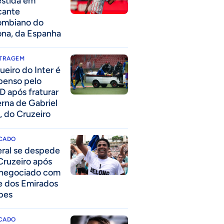
estida em
cante
ombiano do
ona, da Espanha
ITRAGEM
ueiro do Inter é
penso pelo
D após fraturar
erna de Gabriel
, do Cruzeiro
CADO
eral se despede
Cruzeiro após
 negociado com
e dos Emirados
bes
CADO