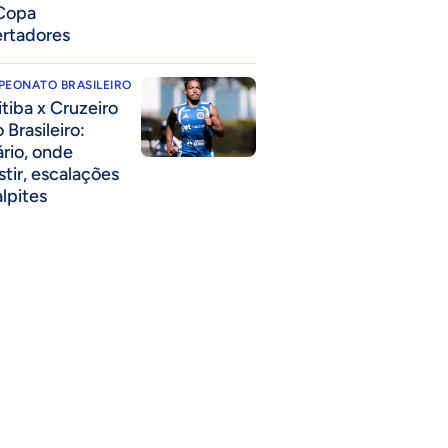
Copa
ertadores
PEONATO BRASILEIRO
itiba x Cruzeiro
 Brasileiro:
ário, onde
stir, escalações
alpites