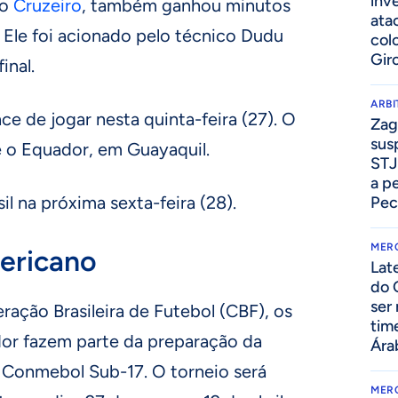
inv
do
Cruzeiro
, também ganhou minutos
ata
 Ele foi acionado pelo técnico Dudu
col
Gir
final.
ARB
ce de jogar nesta quinta-feira (27). O
Zag
sus
e o Equador, em Guayaquil.
STJ
a p
il na próxima sexta-feira (28).
Pec
MER
ericano
Lat
do 
ser
ação Brasileira de Futebol (CBF), os
tim
or fazem parte da preparação da
Ára
a Conmebol Sub-17. O torneio será
MER