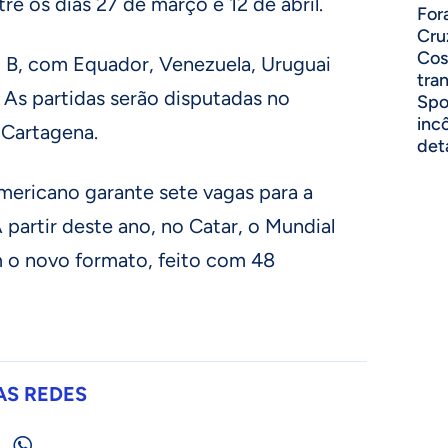
re os dias 27 de março e 12 de abril.
For
Cru
Cos
o B, com Equador, Venezuela, Uruguai
tra
 As partidas serão disputadas no
Spo
inc
 Cartagena.
det
Americano garante sete vagas para a
partir deste ano, no Catar, o Mundial
m o novo formato, feito com 48
AS REDES