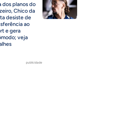
a dos planos do
zeiro, Chico da
ta desiste de
nsferência ao
rt e gera
ômodo; veja
alhes
publicidade