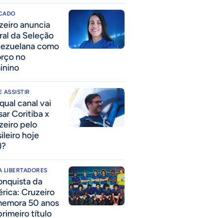
CADO
zeiro anuncia
eral da Seleção
ezuelana como
orço no
inino
 ASSISTIR
qual canal vai
sar Coritiba x
zeiro pelo
ileiro hoje
)?
 LIBERTADORES
onquista da
rica: Cruzeiro
emora 50 anos
rimeiro título