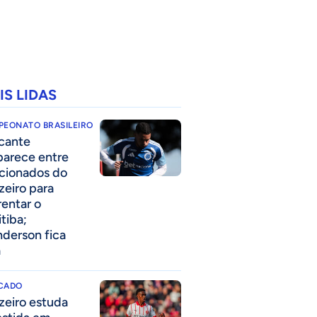
IS LIDAS
PEONATO BRASILEIRO
cante
parece entre
acionados do
zeiro para
rentar o
itiba;
derson fica
a
CADO
zeiro estuda