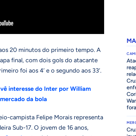
MA
 aos 20 minutos do primeiro tempo. A
CAM
etapa final, com dois gols do atacante
Ata
rea
imeiro foi aos 4’ e o segundo aos 33’.
rel
Cru
enf
vê interesse do Inter por William
Cor
o mercado da bola
Wan
for
eio-campista Felipe Morais representa
MER
leira Sub-17. O jovem de 16 anos,
Cru