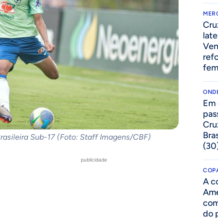
MER
Cru
lat
Ven
ref
fem
ONDE
Em 
pas
Cru
Bras
rasileira Sub-17 (Foto: Staff Imagens/CBF)
(30
publicidade
COPA
A c
Amé
com
do p