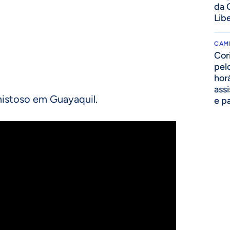
da 
Lib
CAM
Cor
pelo
hor
assi
mistoso em Guayaquil.
e p