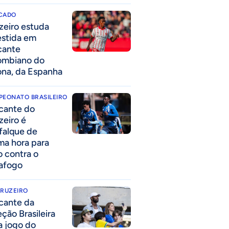
CADO
zeiro estuda
estida em
cante
ombiano do
ona, da Espanha
PEONATO BRASILEIRO
cante do
zeiro é
falque de
ima hora para
o contra o
afogo
CRUZEIRO
cante da
eção Brasileira
 a jogo do