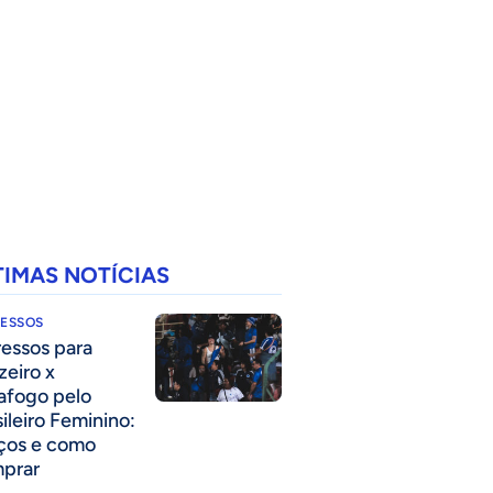
TIMAS NOTÍCIAS
RESSOS
ressos para
zeiro x
afogo pelo
sileiro Feminino:
ços e como
prar