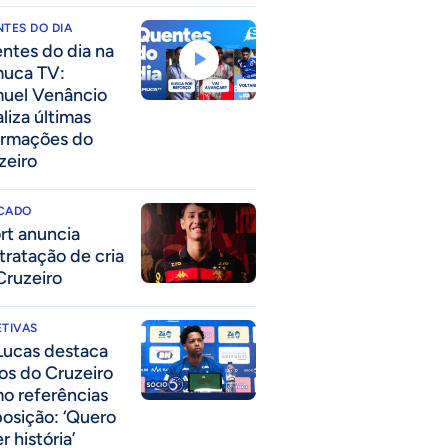
TES DO DIA
ntes do dia na
uca TV:
uel Venâncio
liza últimas
ormações do
zeiro
CADO
rt anuncia
tratação de cria
Cruzeiro
TIVAS
Lucas destaca
los do Cruzeiro
o referências
posição: ‘Quero
r história’