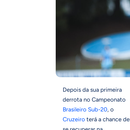
Depois da sua primeira
derrota no Campeonato
Brasileiro Sub-20
, o
Cruzeiro
terá a chance de
se recuperar na