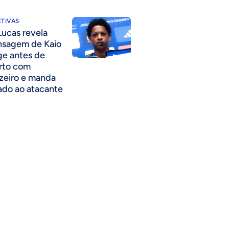
TIVAS
Lucas revela
sagem de Kaio
ge antes de
rto com
zeiro e manda
ado ao atacante