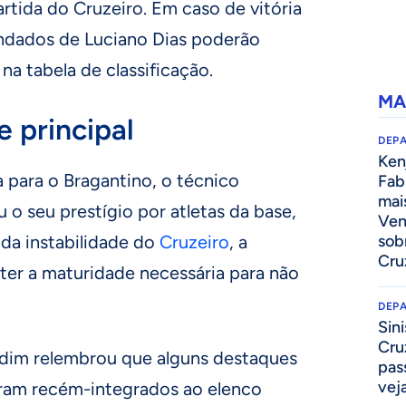
rtida do Cruzeiro. Em caso de vitória
ndados de Luciano Dias poderão
 na tabela de classificação.
MA
 principal
DEP
Kenj
a para o Bragantino, o técnico
Fab
mai
o seu prestígio por atletas da base,
Ven
 da instabilidade do
Cruzeiro
, a
sob
Cru
ter a maturidade necessária para não
DEP
Sini
Cru
ardim relembrou que alguns destaques
pass
vej
ram recém-integrados ao elenco