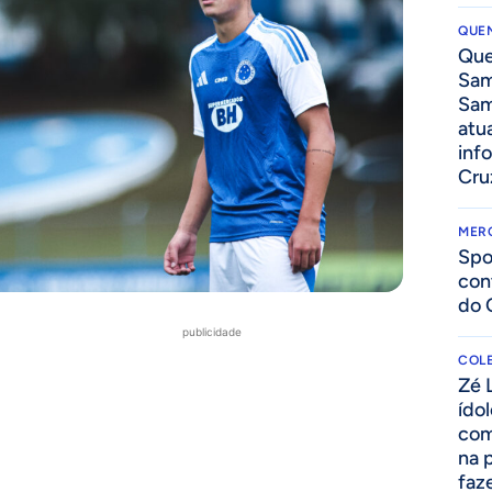
QUEN
Que
Sam
Sam
atua
inf
Cru
MER
Spo
con
do 
publicidade
COLE
Zé 
ído
com
na 
faze