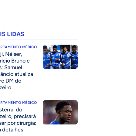
IS LIDAS
ARTAMENTO MÉDICO
i, Néiser,
rício Bruno e
s: Samuel
âncio atualiza
re DM do
zeiro
ARTAMENTO MÉDICO
sterra, do
zeiro, precisará
ar por cirurgia;
a detalhes