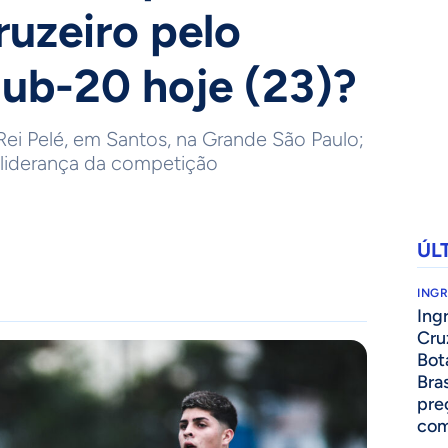
ruzeiro pelo
Sub-20 hoje (23)?
 Rei Pelé, em Santos, na Grande São Paulo;
 liderança da competição
ÚL
ING
Ing
Cru
Bot
Bra
pre
com