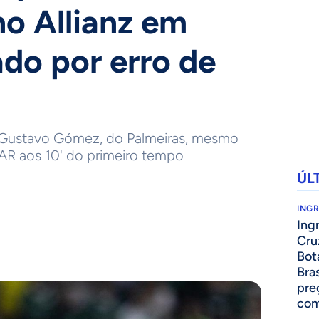
no Allianz em
do por erro de
m
u Gustavo Gómez, do Palmeiras, mesmo
R aos 10' do primeiro tempo
ÚL
ING
Ing
Cru
Bot
Bra
pre
com