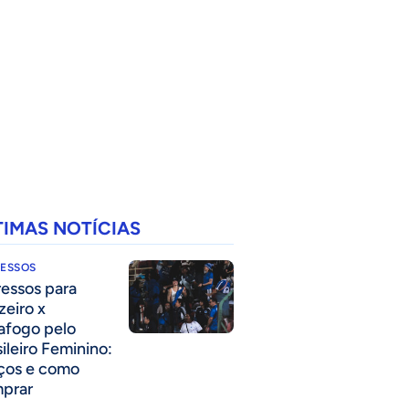
TIMAS NOTÍCIAS
RESSOS
ressos para
zeiro x
afogo pelo
sileiro Feminino:
ços e como
prar