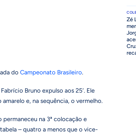
COLE
Zé 
men
Jor
ace
Cru
rec
odada do
Campeonato Brasileiro
.
Fabrício Bruno expulso aos 25’. Ele
 amarelo e, na sequência, o vermelho.
o permaneceu na 3ª colocação e
tabela – quatro a menos que o vice-