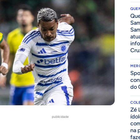
QUEN
Que
Sam
Sam
atua
inf
Cru
MER
Spo
con
do 
COLE
Zé 
ído
publicidade
com
na 
faze