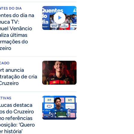
TES DO DIA
ntes do dia na
uca TV:
uel Venâncio
liza últimas
ormações do
zeiro
CADO
rt anuncia
tratação de cria
Cruzeiro
TIVAS
Lucas destaca
los do Cruzeiro
o referências
posição: ‘Quero
r história’