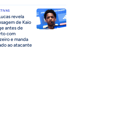
TIVAS
Lucas revela
sagem de Kaio
ge antes de
rto com
zeiro e manda
ado ao atacante