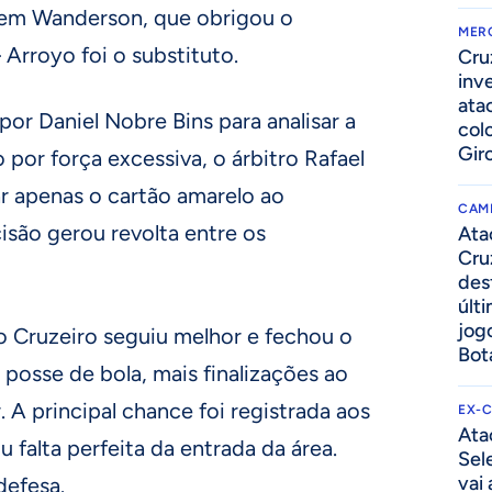
em Wanderson, que obrigou o
MER
 Arroyo foi o substituto.
Cru
inv
ata
 Daniel Nobre Bins para analisar a
col
Gir
por força excessiva, o árbitro Rafael
ar apenas o cartão amarelo ao
CAM
isão gerou revolta entre os
Ata
Cru
des
últ
jog
o Cruzeiro seguiu melhor e fechou o
Bot
posse de bola, mais finalizações ao
 A principal chance foi registrada aos
EX-
Ata
 falta perfeita da entrada da área.
Sel
vai
defesa.