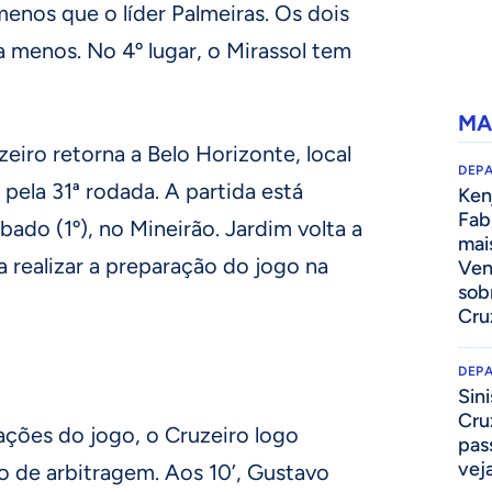
menos que o líder Palmeiras. Os dois
 menos. No 4º lugar, o Mirassol tem
MA
eiro retorna a Belo Horizonte, local
DEP
 pela 31ª rodada. A partida está
Kenj
Fab
ado (1º), no Mineirão. Jardim volta a
mai
 realizar a preparação do jogo na
Ven
sob
Cru
DEP
Sini
Cru
ações do jogo, o Cruzeiro logo
pass
vej
o de arbitragem. Aos 10’, Gustavo