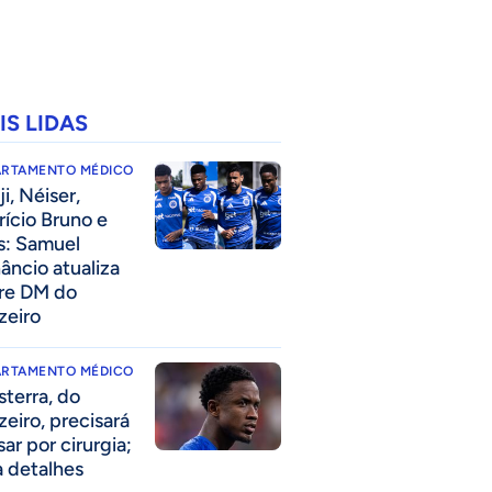
IS LIDAS
ARTAMENTO MÉDICO
i, Néiser,
rício Bruno e
s: Samuel
âncio atualiza
re DM do
zeiro
ARTAMENTO MÉDICO
sterra, do
zeiro, precisará
ar por cirurgia;
a detalhes