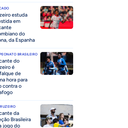
CADO
zeiro estuda
estida em
cante
ombiano do
ona, da Espanha
PEONATO BRASILEIRO
cante do
zeiro é
falque de
ima hora para
o contra o
afogo
CRUZEIRO
cante da
eção Brasileira
 a jogo do