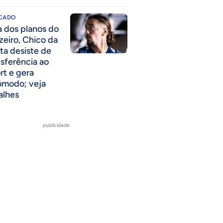
CADO
a dos planos do
zeiro, Chico da
ta desiste de
nsferência ao
rt e gera
ômodo; veja
alhes
publicidade