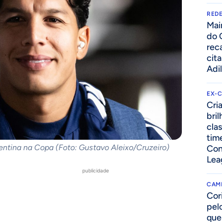
REDE
Mai
do 
rec
cit
Adi
EX-
Cri
bri
cla
tim
entina na Copa (Foto: Gustavo Aleixo/Cruzeiro)
Con
Lea
publicidade
CAM
Cor
pelo
que