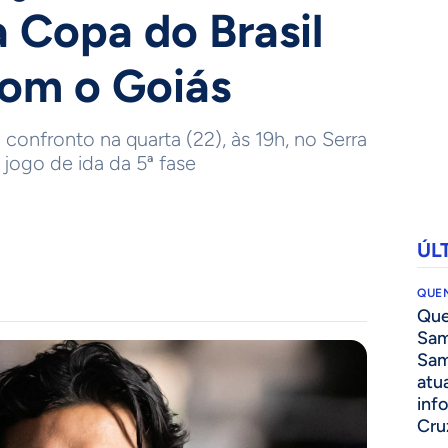
a Copa do Brasil
om o Goiás
 confronto na quarta (22), às 19h, no Serra
jogo de ida da 5ª fase
ÚL
QUEN
Que
Sam
Sam
atua
inf
Cru