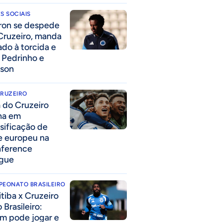
S SOCIAIS
ron se despede
Cruzeiro, manda
ado à torcida e
a Pedrinho e
lson
CRUZEIRO
a do Cruzeiro
lha em
ssificação de
e europeu na
ference
gue
PEONATO BRASILEIRO
itiba x Cruzeiro
 Brasileiro:
m pode jogar e