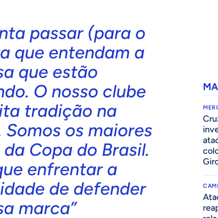
nta passar (para o
ra que entendam a
sa que estão
ndo. O nosso clube
MA
ta tradição na
MER
Cru
. Somos os maiores
inv
ata
da Copa do Brasil.
col
Gir
ue enfrentar a
lidade de defender
CAM
Ata
sa marca”
rea