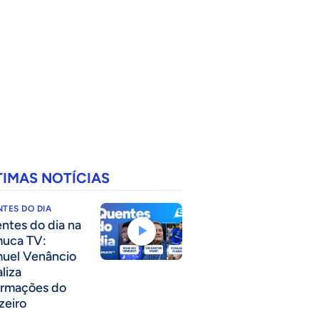
TIMAS NOTÍCIAS
TES DO DIA
ntes do dia na
uca TV:
uel Venâncio
liza
ormações do
zeiro