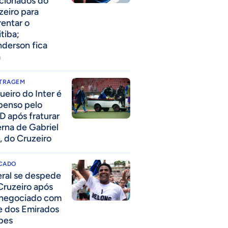
acionados do
zeiro para
rentar o
itiba;
derson fica
a
ITRAGEM
ueiro do Inter é
penso pelo
D após fraturar
erna de Gabriel
, do Cruzeiro
CADO
eral se despede
Cruzeiro após
 negociado com
e dos Emirados
bes