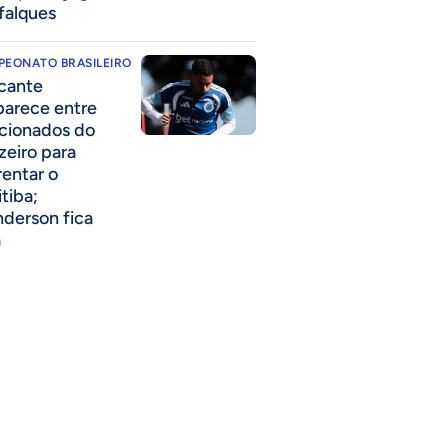
falques
PEONATO BRASILEIRO
cante
parece entre
acionados do
zeiro para
rentar o
itiba;
derson fica
a