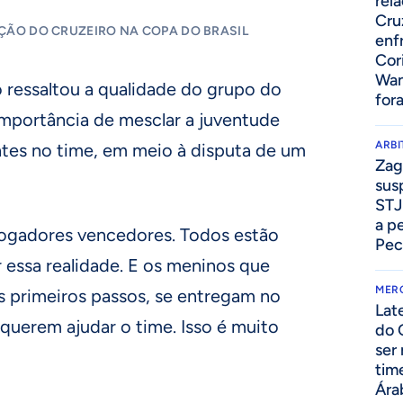
rel
Cru
ÇÃO DO CRUZEIRO NA COPA DO BRASIL
enf
Cor
Wan
 ressaltou a qualidade do grupo do
for
mportância de mesclar a juventude
ARB
ntes no time, em meio à disputa de um
Zag
sus
STJ
a p
jogadores vencedores. Todos estão
Pec
 essa realidade. E os meninos que
MER
 primeiros passos, se entregam no
Lat
 querem ajudar o time. Isso é muito
do 
ser
tim
Ára