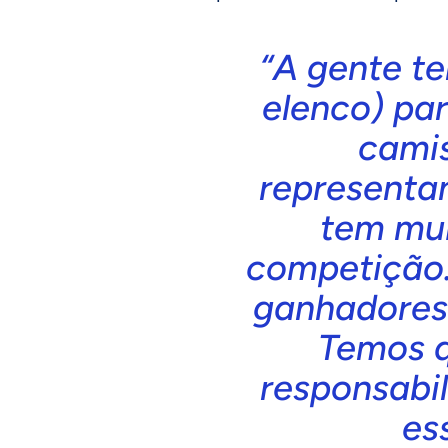
“A gente te
elenco) pa
cami
representa
tem mui
competição
ganhadores 
Temos q
responsabi
es