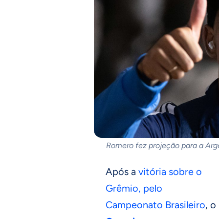
Romero fez projeção para a Arg
Após a
vitória sobre o
Grêmio, pelo
Campeonato Brasileiro
, o