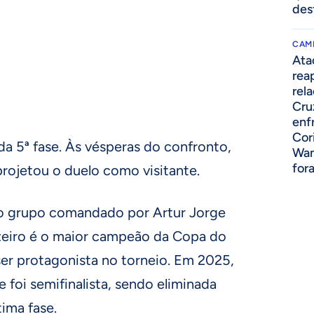
des
CAM
Ata
rea
rel
Cru
enf
Cor
da 5ª fase. Às vésperas do confronto,
Wan
for
projetou o duelo como visitante.
 grupo comandado por Artur Jorge
zeiro é o maior campeão da Copa do
a ser protagonista no torneio. Em 2025,
e foi semifinalista, sendo eliminada
tima fase.