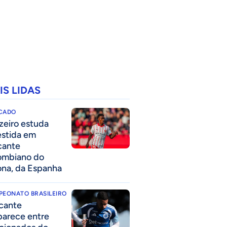
IS LIDAS
CADO
zeiro estuda
estida em
cante
ombiano do
ona, da Espanha
PEONATO BRASILEIRO
cante
parece entre