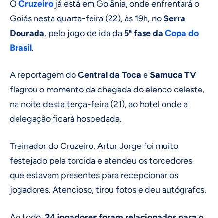
O
Cruzeiro
já está em Goiânia, onde enfrentará o
Goiás nesta quarta-feira (22), às 19h, no
Serra
Dourada
, pelo jogo de ida da
5ª fase da
Copa do
Brasil
.
A reportagem do
Central da Toca
e
Samuca TV
flagrou o momento da chegada do elenco celeste,
na noite desta terça-feira (21), ao hotel onde a
delegação ficará hospedada.
Treinador do Cruzeiro, Artur Jorge foi muito
festejado pela torcida e atendeu os torcedores
que estavam presentes para recepcionar os
jogadores. Atencioso, tirou fotos e deu autógrafos.
Ao todo,
24 jogadores foram relacionados para o