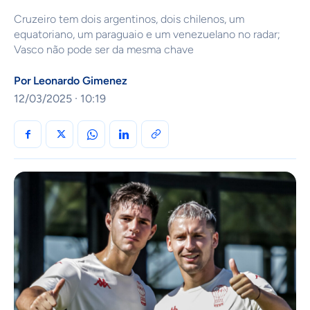
Cruzeiro tem dois argentinos, dois chilenos, um
equatoriano, um paraguaio e um venezuelano no radar;
Vasco não pode ser da mesma chave
Por
Leonardo Gimenez
12/03/2025 · 10:19