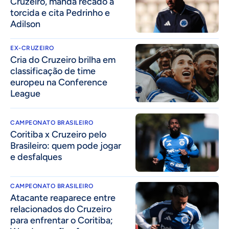
Cruzeiro, manda recado à
torcida e cita Pedrinho e
Adilson
EX-CRUZEIRO
Cria do Cruzeiro brilha em
classificação de time
europeu na Conference
League
CAMPEONATO BRASILEIRO
Coritiba x Cruzeiro pelo
Brasileiro: quem pode jogar
e desfalques
CAMPEONATO BRASILEIRO
Atacante reaparece entre
relacionados do Cruzeiro
para enfrentar o Coritiba;