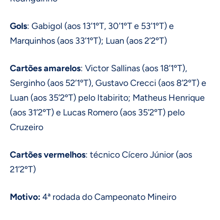
Gols
: Gabigol (aos 13’1ºT, 30’1ºT e 53’1ºT) e
Marquinhos (aos 33’1ºT); Luan (aos 2’2ºT)
Cartões amarelos
: Victor Sallinas (aos 18’1ºT),
Serginho (aos 52’1ºT), Gustavo Crecci (aos 8’2ºT) e
Luan (aos 35’2ºT) pelo Itabirito; Matheus Henrique
(aos 31’2ºT) e Lucas Romero (aos 35’2ºT) pelo
Cruzeiro
Cartões vermelhos
: técnico Cícero Júnior (aos
21’2ºT)
Motivo:
4ª rodada do Campeonato Mineiro