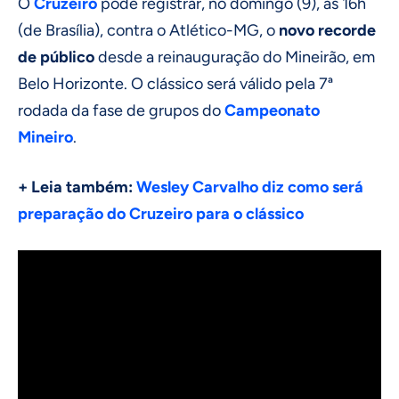
O
Cruzeiro
pode registrar, no domingo (9), às 16h
(de Brasília), contra o Atlético-MG, o
novo recorde
de público
desde a reinauguração do Mineirão, em
Belo Horizonte. O clássico será válido pela 7ª
rodada da fase de grupos do
Campeonato
Mineiro
.
+ Leia também:
Wesley Carvalho diz como será
preparação do Cruzeiro para o clássico