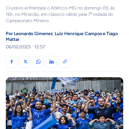
Cruzeiro enfrentará o Atlético-MG no domingo (9), às
16h, no Mineirão, em clássico válido pela 7ª rodada do
Campeonato Mineiro
Por
Leonardo Gimenez
Luiz Henrique Campos
e
Tiago
,
Mattar
06/02/2025 · 12:57