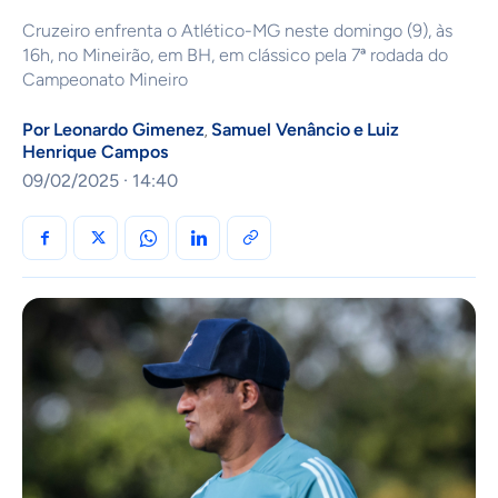
Cruzeiro enfrenta o Atlético-MG neste domingo (9), às
16h, no Mineirão, em BH, em clássico pela 7ª rodada do
Campeonato Mineiro
Por
Leonardo Gimenez
Samuel Venâncio
e
Luiz
,
Henrique Campos
09/02/2025 · 14:40