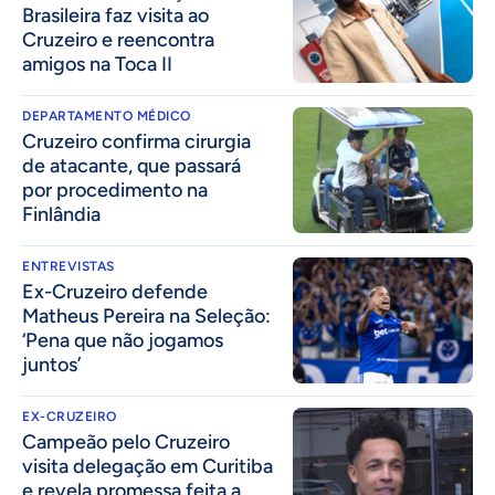
Brasileira faz visita ao
Cruzeiro e reencontra
amigos na Toca II
DEPARTAMENTO MÉDICO
Cruzeiro confirma cirurgia
de atacante, que passará
por procedimento na
Finlândia
ENTREVISTAS
Ex-Cruzeiro defende
Matheus Pereira na Seleção:
‘Pena que não jogamos
juntos’
EX-CRUZEIRO
Campeão pelo Cruzeiro
visita delegação em Curitiba
e revela promessa feita a