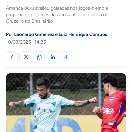
Amanda Buru avaliou goleadas nos jogos-treino e
projetou os próximos desafios antes da estreia do
Cruzeiro no Brasileirão
Por
Leonardo Gimenez
e
Luiz Henrique Campos
10/03/2025 · 14:35