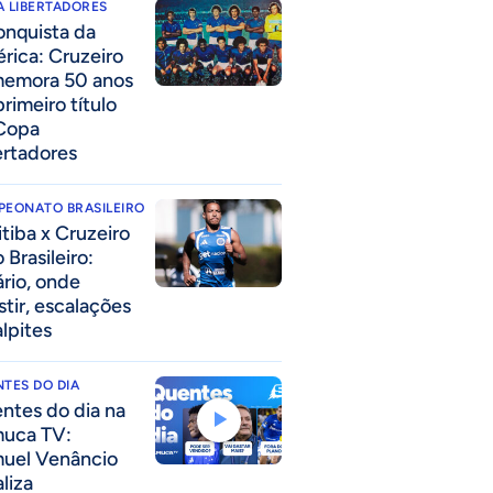
 LIBERTADORES
onquista da
rica: Cruzeiro
emora 50 anos
rimeiro título
Copa
ertadores
PEONATO BRASILEIRO
itiba x Cruzeiro
 Brasileiro:
ário, onde
stir, escalações
alpites
TES DO DIA
ntes do dia na
uca TV:
uel Venâncio
liza