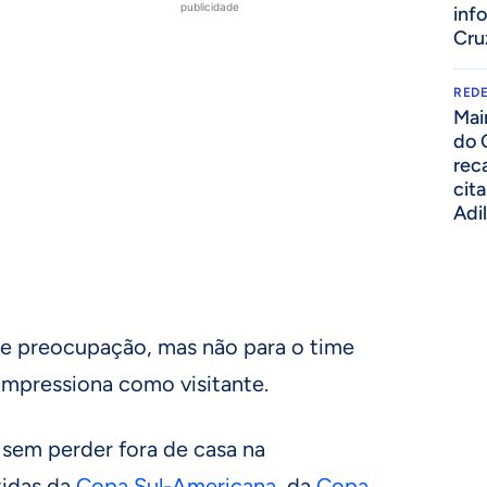
publicidade
inf
Cru
REDE
Mai
do 
rec
cit
Adi
de preocupação, mas não para o time
impressiona como visitante.
 sem perder fora de casa na
idas da
Copa Sul-Americana
, da
Copa