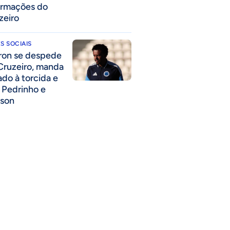
ormações do
zeiro
S SOCIAIS
ron se despede
Cruzeiro, manda
ado à torcida e
a Pedrinho e
lson