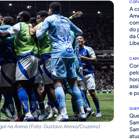
COPA
A c
Amé
com
do p
da 
Lib
CAM
Cor
pelo
hor
assi
e p
QUEN
Que
Sam
ol na Arena (Foto: Gustavo Aleixo/Cruzeiro)
Sam
atua