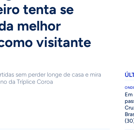
iro tenta se
da melhor
como visitante
rtidas sem perder longe de casa e mira
ÚL
no da Tríplice Coroa
ONDE
Em 
pas
Cru
Bras
(30