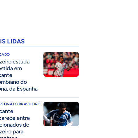
IS LIDAS
CADO
zeiro estuda
estida em
cante
ombiano do
ona, da Espanha
PEONATO BRASILEIRO
cante
parece entre
acionados do
zeiro para