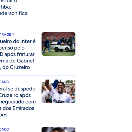
rentar o
itiba;
derson fica
a
ITRAGEM
ueiro do Inter é
penso pelo
D após fraturar
erna de Gabriel
, do Cruzeiro
CADO
eral se despede
Cruzeiro após
 negociado com
e dos Emirados
bes
CADO