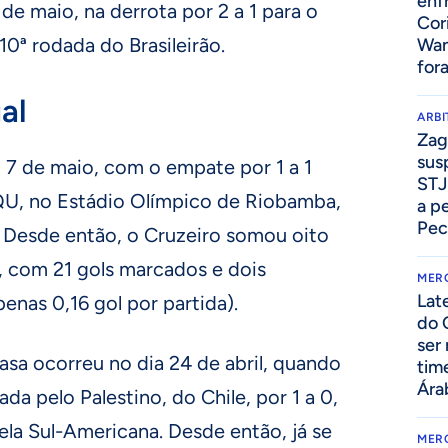
enf
de maio, na derrota por 2 a 1 para o
Cor
 10ª rodada do Brasileirão.
Wan
for
al
ARB
Zag
sus
 7 de maio, com o empate por 1 a 1
STJ
U, no Estádio Olímpico de Riobamba,
a p
Pec
 Desde então, o Cruzeiro somou oito
, com 21 gols marcados e dois
MER
Lat
enas 0,16 gol por partida).
do 
ser
casa ocorreu no dia 24 de abril, quando
tim
Ára
ada pelo Palestino, do Chile, por 1 a 0,
a Sul-Americana. Desde então, já se
MER