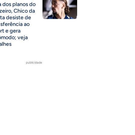
a dos planos do
zeiro, Chico da
ta desiste de
nsferência ao
rt e gera
ômodo; veja
alhes
publicidade