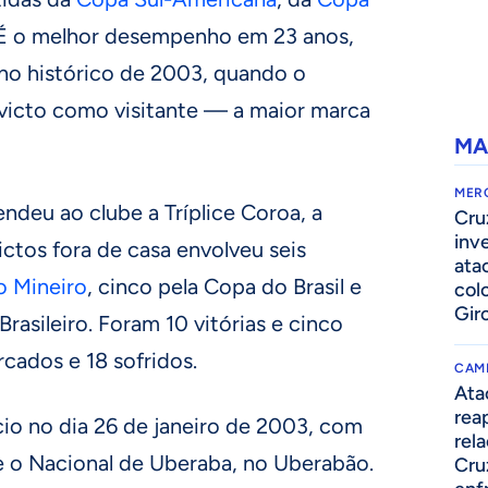
. É o melhor desempenho em 23 anos,
ano histórico de 2003, quando o
nvicto como visitante — a maior marca
MA
MER
deu ao clube a Tríplice Coroa, a
Cru
inv
ictos fora de casa envolveu seis
ata
 Mineiro
, cinco pela Copa do Brasil e
col
Gir
asileiro. Foram 10 vitórias e cinco
cados e 18 sofridos.
CAM
Ata
rea
ício no dia 26 de janeiro de 2003, com
rel
re o Nacional de Uberaba, no Uberabão.
Cru