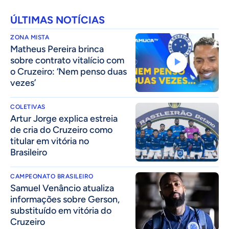
ÚLTIMAS NOTÍCIAS
ZONA MISTA
Matheus Pereira brinca
sobre contrato vitalício com
o Cruzeiro: ‘Nem penso duas
vezes’
COLETIVAS
Artur Jorge explica estreia
de cria do Cruzeiro como
titular em vitória no
Brasileiro
CAMPEONATO BRASILEIRO
Samuel Venâncio atualiza
informações sobre Gerson,
substituído em vitória do
Cruzeiro