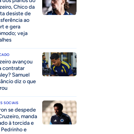
a dos planos do
zeiro, Chico da
ta desiste de
nsferência ao
rt e gera
ômodo; veja
alhes
CADO
zeiro avançou
a contratar
ley? Samuel
âncio diz o que
rou
S SOCIAIS
ron se despede
Cruzeiro, manda
ado à torcida e
a Pedrinho e