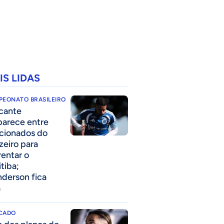
IS LIDAS
PEONATO BRASILEIRO
cante
parece entre
acionados do
zeiro para
rentar o
itiba;
derson fica
a
CADO