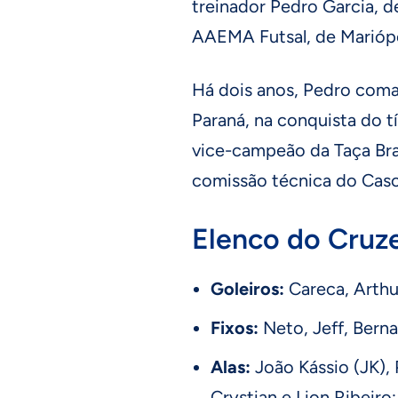
treinador Pedro Garcia, d
AAEMA Futsal, de Mariópo
Há dois anos, Pedro coman
Paraná, na conquista do 
vice-campeão da Taça Brasi
comissão técnica do Casca
Elenco do Cruze
Goleiros:
Careca, Arthur
Fixos:
Neto, Jeff, Bern
Alas:
João Kássio (JK), 
Crystian e Lion Ribeiro;