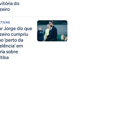
vitória do
zeiro
TIVAS
ur Jorge diz que
zeiro cumpriu
no ‘perto da
elência’ em
ria sobre
itiba