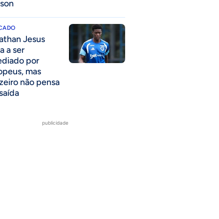
lson
CADO
athan Jesus
a a ser
ediado por
opeus, mas
zeiro não pensa
saída
publicidade