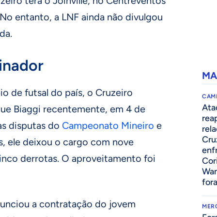
eiro terá o Joinville, no Centreventos
 No entanto, a LNF ainda não divulgou
da.
inador
MA
io de futsal do país, o Cruzeiro
CAM
Ata
que Biaggi recentemente, em 4 de
rea
as disputas do
Campeonato Mineiro
e
rel
Cru
s, ele deixou o cargo com nove
enf
cinco derrotas. O aproveitamento foi
Cor
Wan
for
unciou a contratação do jovem
MER