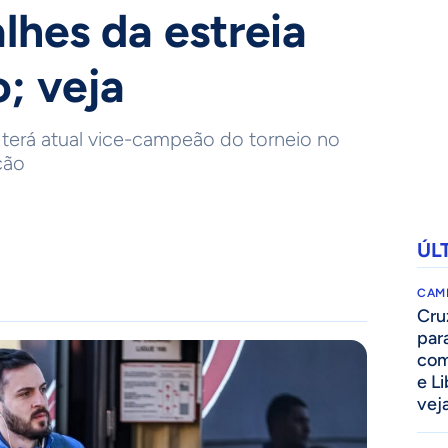
lhes da estreia
; veja
e terá atual vice-campeão do torneio no
ção
ÚL
CAM
Cru
par
com
e L
vej