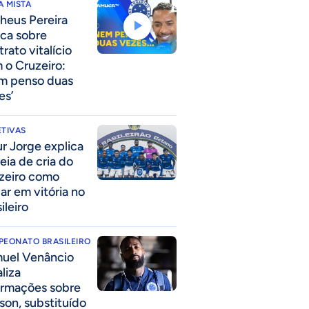
 MISTA
heus Pereira
nca sobre
rato vitalício
 o Cruzeiro:
m penso duas
es’
TIVAS
ur Jorge explica
eia de cria do
zeiro como
lar em vitória no
ileiro
PEONATO BRASILEIRO
uel Venâncio
liza
ormações sobre
son, substituído