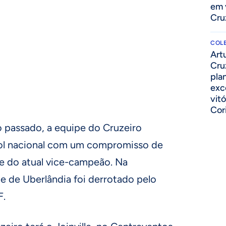
em 
Cru
COLE
Art
Cru
pla
exc
vitó
Cor
 passado, a equipe do Cruzeiro
ebol nacional com um compromisso de
te do atual vice-campeão. Na
e de Uberlândia foi derrotado pelo
F.