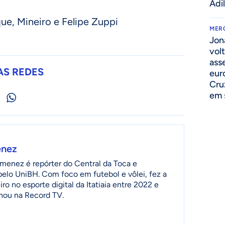
Adi
ue, Mineiro e Felipe Zuppi
MER
Jon
volt
ass
AS REDES
eur
Cru
em 
enez
menez é repórter do Central da Toca e
 pelo UniBH. Com foco em futebol e vôlei, fez a
ro no esporte digital da Itatiaia entre 2022 e
lhou na Record TV.