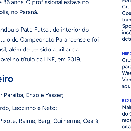
For
e 36 anos. O profissional estava no
Cru
lis, no Paraná.
Cos
tra
Spo
dou o Pato Futsal, do interior do
inc
det
título do Campeonato Paranaense e foi
l, além de ter sido auxiliar da
MER
vel no título da LNF, em 2019.
Cru
par
Wes
iro
Ven
apu
 Paraíba, Enzo e Yasser;
REDE
Mai
ardo, Leozinho e Neto;
do 
rec
Pixote, Raime, Berg, Guilherme, Ceará,
cit