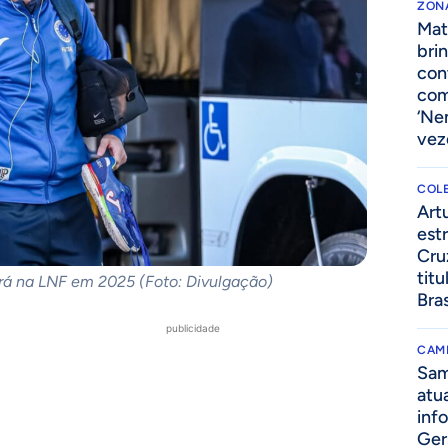
ZONA
Mat
bri
cont
com
‘Ne
vez
COLE
Art
estr
Cru
titu
ará na LNF em 2025 (Foto: Divulgação)
Bras
publicidade
CAM
Sam
atua
inf
Ger