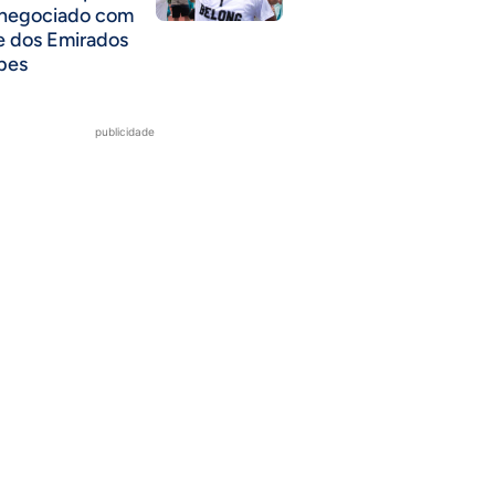
 negociado com
e dos Emirados
bes
publicidade