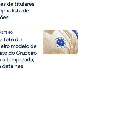
es de titulares
plia lista de
ões
KETING
a foto do
ceiro modelo de
isa do Cruzeiro
a a temporada;
a detalhes