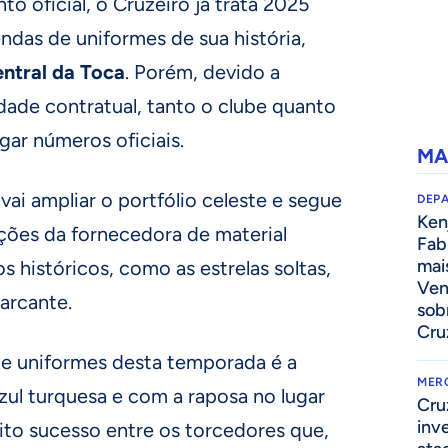
 oficial, o Cruzeiro já trata 2025
das de uniformes de sua história,
ntral da Toca
. Porém, devido a
idade contratual, tanto o clube quanto
ar números oficiais.
MA
vai ampliar o portfólio celeste e segue
DEP
Kenj
ções da fornecedora de material
Fab
mai
s históricos, como as estrelas soltas,
Ven
arcante.
sob
Cru
de uniformes desta temporada é a
MER
azul turquesa e com a raposa no lugar
Cru
inv
ito sucesso entre os torcedores que,