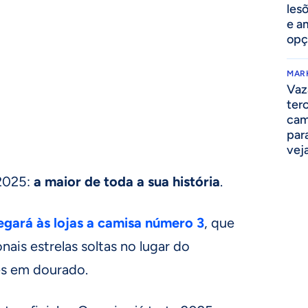
lesõ
e am
opç
MAR
Vaz
ter
cam
par
vej
2025:
a maior de toda a sua história
.
egará às lojas a camisa número 3
, que
onais estrelas soltas no lugar do
es em dourado.