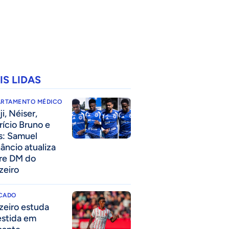
IS LIDAS
ARTAMENTO MÉDICO
i, Néiser,
rício Bruno e
s: Samuel
âncio atualiza
re DM do
zeiro
CADO
zeiro estuda
estida em