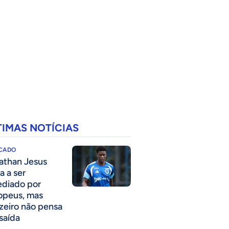
TIMAS NOTÍCIAS
CADO
athan Jesus
a a ser
ediado por
opeus, mas
zeiro não pensa
saída