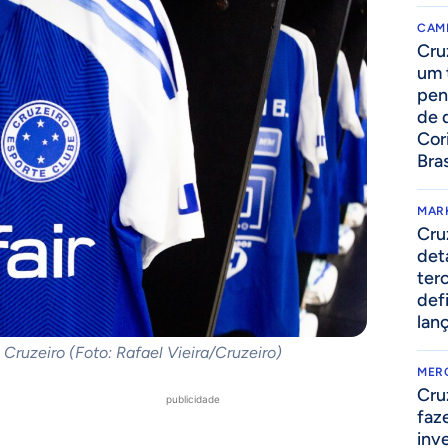
CAM
Cru
um 
pen
de 
Cor
Bras
MAR
Cru
det
ter
def
lan
Cruzeiro (Foto: Rafael Vieira/Cruzeiro)
MER
Cru
publicidade
faz
inv