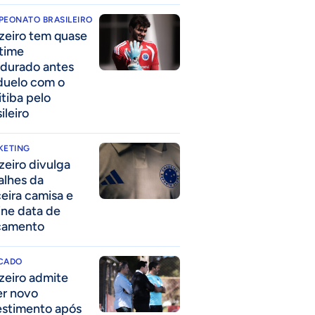
PEONATO BRASILEIRO
zeiro tem quase
time
durado antes
duelo com o
itiba pelo
ileiro
KETING
zeiro divulga
alhes da
ceira camisa e
ine data de
çamento
CADO
zeiro admite
er novo
estimento após