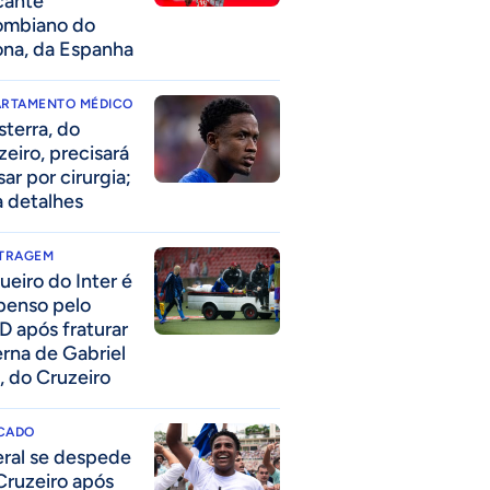
cante
ombiano do
ona, da Espanha
ARTAMENTO MÉDICO
sterra, do
zeiro, precisará
ar por cirurgia;
a detalhes
ITRAGEM
ueiro do Inter é
penso pelo
D após fraturar
erna de Gabriel
, do Cruzeiro
CADO
eral se despede
Cruzeiro após