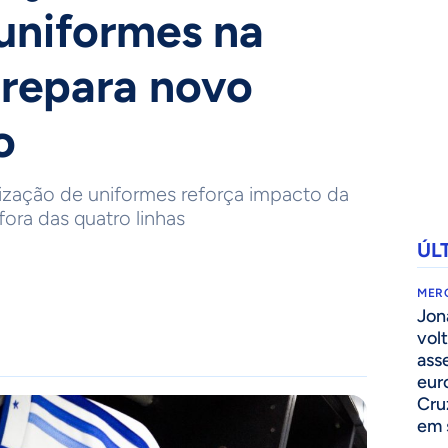
uniformes na
prepara novo
o
ização de uniformes reforça impacto da
fora das quatro linhas
ÚL
MER
Jon
volt
ass
eur
Cru
em 