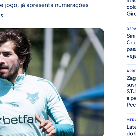
ata
e jogo, já apresenta numerações
col
Gir
s.
DEP
Sini
Cru
pass
vej
ARB
Zag
sus
STJ
a p
Pec
MER
Lat
do 