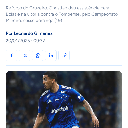
Reforço do Cruzeiro, Christian deu assistência para
Bolasie na vitória contra o Tombense, pelo Campeonato
Mineiro, nesse domingo (19)
Por
Leonardo Gimenez
20/01/2025 · 09:37