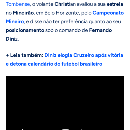
Tombense
, o volante
Christ
ian avaliou a sua
estreia
no
Mineirão
, em Belo Horizonte, pelo
Campeonato
Mineiro
, e disse não ter preferência quanto ao seu
posicionamento
sob o comando de
Fernando
Din
iz.
+ Leia também:
Diniz elogia Cruzeiro após vitória
e detona calendário do futebol brasileiro