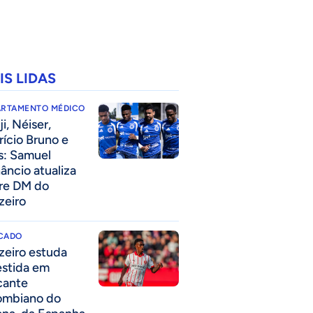
IS LIDAS
ARTAMENTO MÉDICO
i, Néiser,
rício Bruno e
s: Samuel
âncio atualiza
re DM do
zeiro
CADO
zeiro estuda
estida em
cante
ombiano do