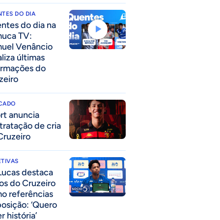
TES DO DIA
ntes do dia na
uca TV:
uel Venâncio
liza últimas
ormações do
zeiro
CADO
rt anuncia
tratação de cria
Cruzeiro
TIVAS
Lucas destaca
los do Cruzeiro
o referências
posição: ‘Quero
r história’