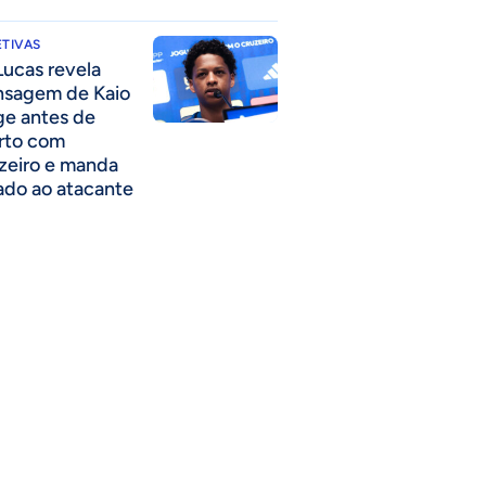
TIVAS
Lucas revela
sagem de Kaio
ge antes de
rto com
zeiro e manda
ado ao atacante