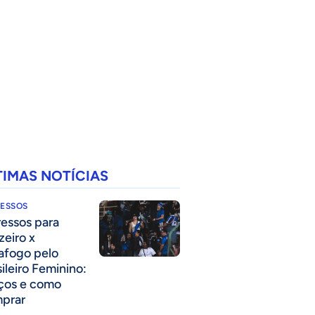
TIMAS NOTÍCIAS
RESSOS
ressos para
zeiro x
afogo pelo
sileiro Feminino:
ços e como
prar