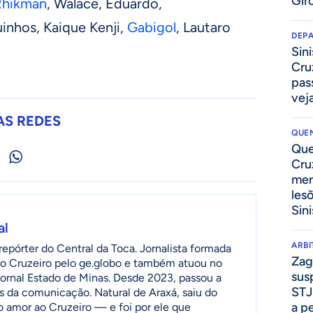
Gir
Rhikman
, Walace, Eduardo,
inhos, Kaique Kenji,
Gabigol
, Lautaro
DEP
Sini
Cru
pass
vej
AS REDES
QUEN
Que
Cru
mer
les
Sini
al
ARB
epórter do Central da Toca. Jornalista formada
Zag
o Cruzeiro pelo ge.globo e também atuou no
sus
jornal Estado de Minas. Desde 2023, passou a
STJ
as da comunicação. Natural de Araxá, saiu do
a p
o amor ao Cruzeiro — e foi por ele que