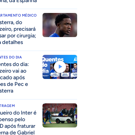
ona, da Espanha
ARTAMENTO MÉDICO
sterra, do
zeiro, precisará
ar por cirurgia;
a detalhes
TES DO DIA
ntes do dia:
zeiro vai ao
cado após
ões de Pec e
sterra
ITRAGEM
ueiro do Inter é
penso pelo
D após fraturar
erna de Gabriel