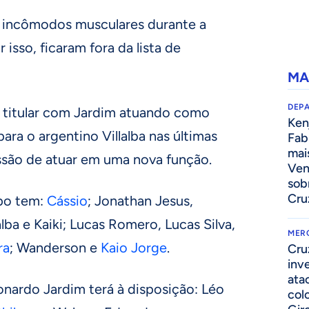
m incômodos musculares durante a
r isso, ficaram fora da lista de
MA
DEP
i titular com Jardim atuando como
Kenj
ara o argentino Villalba nas últimas
Fab
mai
issão de atuar em uma nova função.
Ven
sob
Cru
mpo tem:
Cássio
; Jonathan Jesus,
alba e Kaiki; Lucas Romero, Lucas Silva,
MER
ra
; Wanderson e
Kaio Jorge
.
Cru
inv
ata
onardo Jardim terá à disposição: Léo
col