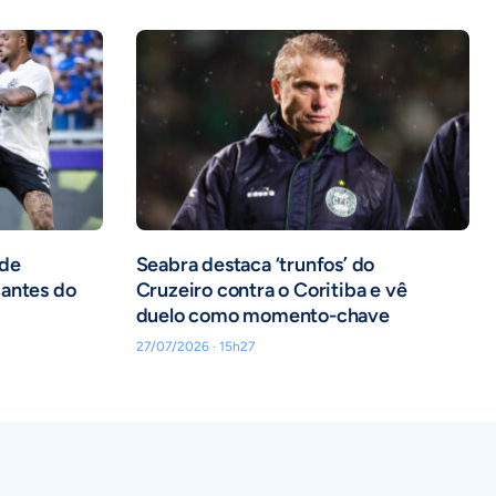
 de
Seabra destaca ‘trunfos’ do
cantes do
Cruzeiro contra o Coritiba e vê
duelo como momento-chave
27/07/2026 · 15h27