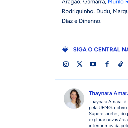
Aragão; Gamarra,
Murilo 
Rodriguinho, Dudu, Marqu
Díaz e Dinenno.
SIGA O CENTRAL N
Thaynara Amar
Thaynara Amaral é r
pela UFMG, cobriu 
Superesportes, do 
explorar novas áre
interior movida pel