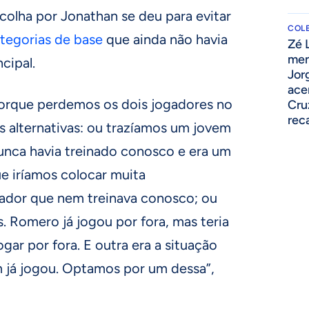
colha por Jonathan se deu para evitar
COLE
tegorias de base
que ainda não havia
Zé 
men
cipal.
Jor
ace
orque perdemos os dois jogadores no
Cru
rec
 alternativas: ou trazíamos um jovem
nunca havia treinado conosco e era um
e iríamos colocar muita
ador que nem treinava conosco; ou
 Romero já jogou por fora, mas teria
ogar por fora. E outra era a situação
 já jogou. Optamos por um dessa”,