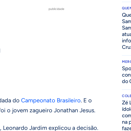
QUEN
publicidade
Que
Sam
Sam
atua
inf
Cru
d
MER
Spo
con
do 
COLE
rodada do
Campeonato Brasileiro
. E o
Zé 
ído
foi o jovem zagueiro Jonathan Jesus.
com
na 
a, Leonardo Jardim explicou a decisão.
faze