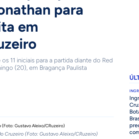
onathan para
eita em
uzeiro
os 11 iniciais para a partida diante do Red
mingo (20), em Bragança Paulista
ÚL
ING
Ing
Cru
Bot
Bra
pre
com
do Cruzeiro (Foto: Gustavo Aleixo/CRuzeiro)