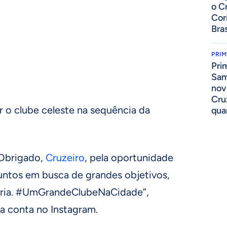
o C
Cor
Bras
PRIM
,
Pri
Sam
nov
Cru
 o clube celeste na sequência da
qua
 Obrigado,
Cruzeiro
, pela oportunidade
juntos em busca de grandes objetivos,
stória. #UmGrandeClubeNaCidade”,
a conta no Instagram.