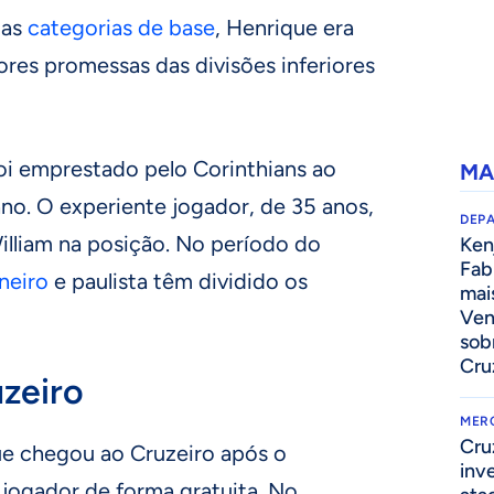
 as
categorias de base
, Henrique era
res promessas das divisões inferiores
oi emprestado pelo Corinthians ao
MA
ano. O experiente jogador, de 35 anos,
DEP
illiam na posição. No período do
Kenj
Fab
neiro
e paulista têm dividido os
mai
Ven
sob
Cru
zeiro
MER
Cru
que chegou ao Cruzeiro após o
inv
o jogador de forma gratuita. No