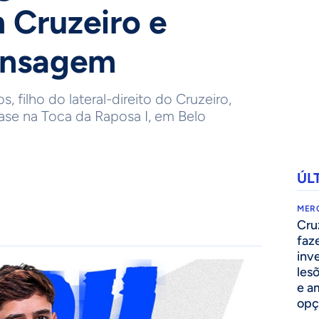
 Cruzeiro e
ensagem
 filho do lateral-direito do Cruzeiro,
base na Toca da Raposa I, em Belo
ÚL
MER
Cru
faz
inv
lesõ
e am
opç