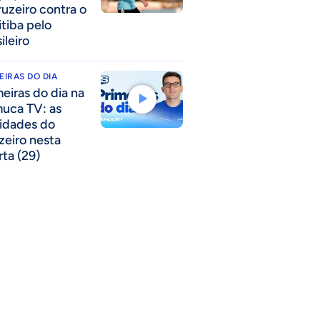
ruzeiro contra o
itiba pelo
ileiro
EIRAS DO DIA
meiras do dia na
uca TV: as
idades do
zeiro nesta
rta (29)