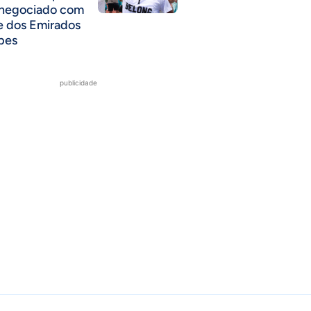
 negociado com
e dos Emirados
bes
publicidade