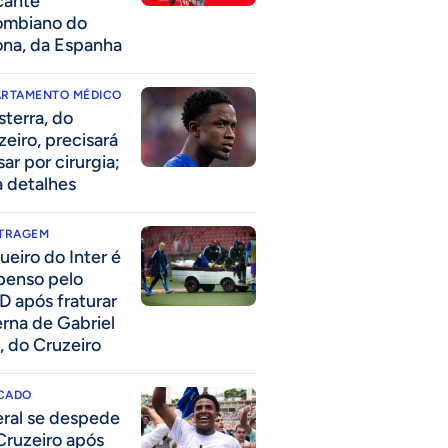
cante
ombiano do
ona, da Espanha
ARTAMENTO MÉDICO
sterra, do
zeiro, precisará
ar por cirurgia;
a detalhes
ITRAGEM
ueiro do Inter é
penso pelo
D após fraturar
erna de Gabriel
, do Cruzeiro
CADO
eral se despede
Cruzeiro após