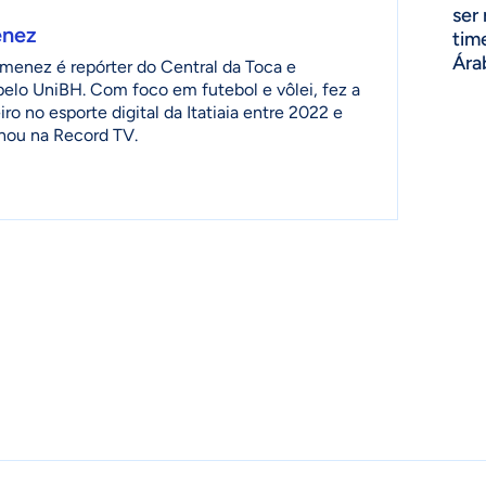
ser
enez
tim
Ára
menez é repórter do Central da Toca e
 pelo UniBH. Com foco em futebol e vôlei, fez a
ro no esporte digital da Itatiaia entre 2022 e
lhou na Record TV.