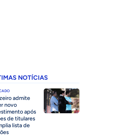
TIMAS NOTÍCIAS
CADO
zeiro admite
er novo
estimento após
es de titulares
plia lista de
ões