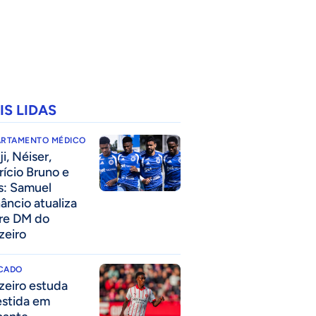
IS LIDAS
ARTAMENTO MÉDICO
i, Néiser,
rício Bruno e
s: Samuel
âncio atualiza
re DM do
zeiro
CADO
zeiro estuda
estida em