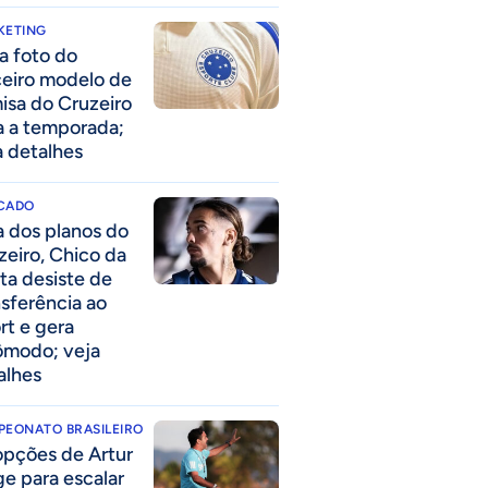
KETING
a foto do
ceiro modelo de
isa do Cruzeiro
a a temporada;
a detalhes
CADO
a dos planos do
zeiro, Chico da
ta desiste de
nsferência ao
rt e gera
ômodo; veja
alhes
PEONATO BRASILEIRO
opções de Artur
ge para escalar