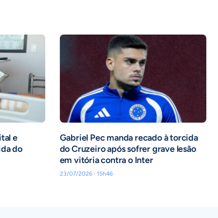
tal e
Gabriel Pec manda recado à torcida
ida do
do Cruzeiro após sofrer grave lesão
em vitória contra o Inter
23/07/2026 · 15h46