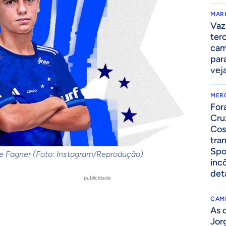
MAR
Vaz
ter
cam
par
vej
MER
For
Cru
Cos
tra
Spo
de Fagner (Foto: Instagram/Reprodução)
inc
det
publicidade
CAM
As 
Jor