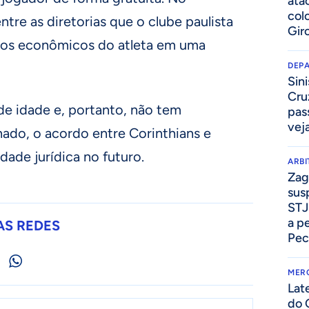
ata
col
tre as diretorias que o clube paulista
Gir
tos econômicos do atleta em uma
DEP
Sini
Cru
e idade e, portanto, não tem
pass
vej
inado, o acordo entre Corinthians e
dade jurídica no futuro.
ARB
Zag
sus
STJ
a p
AS REDES
Pec
MER
Lat
do 