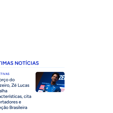
TIMAS NOTÍCIAS
TIVAS
forço do
zeiro, Zé Lucas
alha
cterísticas, cita
ertadores e
eção Brasileira