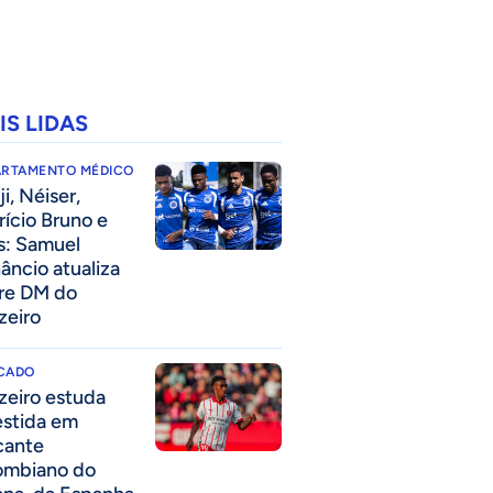
IS LIDAS
ARTAMENTO MÉDICO
i, Néiser,
rício Bruno e
s: Samuel
âncio atualiza
re DM do
zeiro
CADO
zeiro estuda
estida em
cante
ombiano do