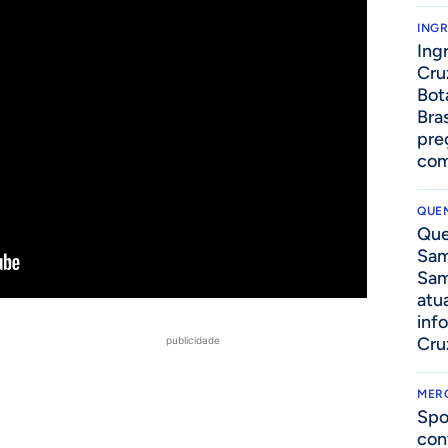
ING
Ing
Cru
Bot
Bra
pre
com
QUEN
Que
Sam
Sam
atua
inf
Cru
publicidade
MER
Spo
con