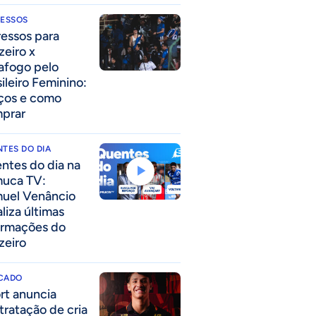
RESSOS
ressos para
zeiro x
afogo pelo
sileiro Feminino:
ços e como
prar
TES DO DIA
ntes do dia na
uca TV:
uel Venâncio
liza últimas
ormações do
zeiro
CADO
rt anuncia
tratação de cria