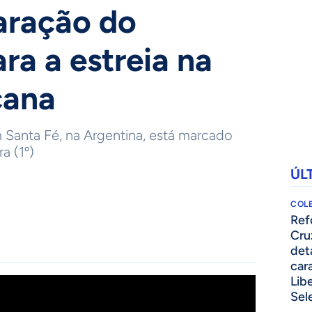
aração do
ra a estreia na
cana
 Santa Fé, na Argentina, está marcado
a (1º)
ÚL
COLE
⁠Re
Cru
det
cara
Lib
Sel