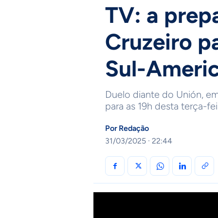
TV: a prep
Cruzeiro pa
Sul-Ameri
Duelo diante do Unión, em
para as 19h desta terça-feir
Por
Redação
31/03/2025 · 22:44