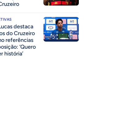
Cruzeiro
TIVAS
Lucas destaca
los do Cruzeiro
o referências
posição: ‘Quero
r história’