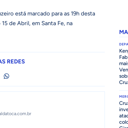
zeiro está marcado para as 19h desta
o 15 de Abril, em Santa Fe, na
MA
DEP
Kenj
Fab
AS REDES
mai
Ven
sob
Cru
MER
Cru
inv
aldatoca.com.br
ata
col