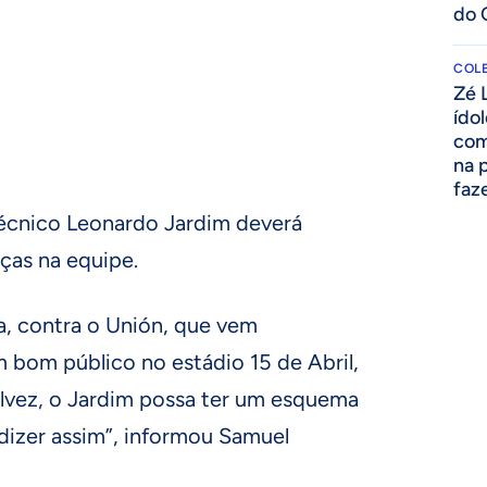
do 
COLE
Zé 
ído
com
na 
faze
técnico Leonardo Jardim deverá
as na equipe.
sa, contra o Unión, que vem
 bom público no estádio 15 de Abril,
alvez, o Jardim possa ter um esquema
dizer assim”, informou Samuel