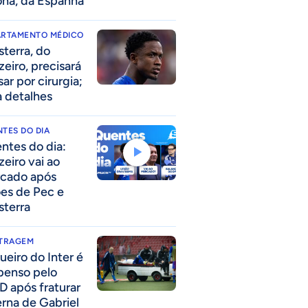
ona, da Espanha
ARTAMENTO MÉDICO
sterra, do
zeiro, precisará
ar por cirurgia;
a detalhes
TES DO DIA
ntes do dia:
zeiro vai ao
cado após
ões de Pec e
sterra
ITRAGEM
ueiro do Inter é
penso pelo
D após fraturar
erna de Gabriel