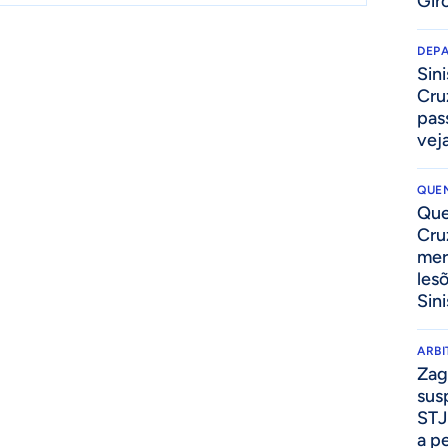
Gir
DEP
Sini
Cru
pass
vej
QUEN
Que
Cru
mer
les
Sini
ARB
Zag
sus
STJ
a p