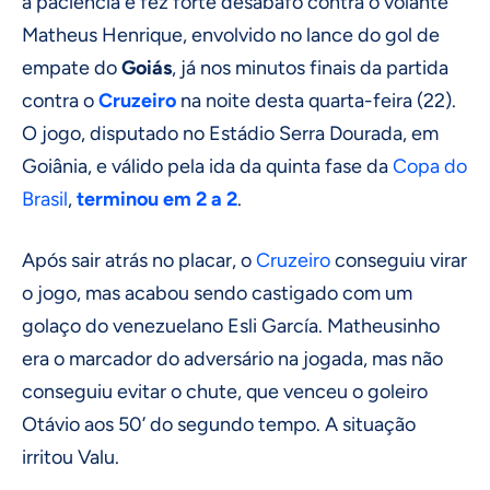
a paciência e fez forte desabafo contra o volante
Matheus Henrique, envolvido no lance do gol de
empate do
Goiás
, já nos minutos finais da partida
contra o
Cruzeiro
na noite desta quarta-feira (22).
O jogo, disputado no Estádio Serra Dourada, em
Goiânia, e válido pela ida da quinta fase da
Copa do
Brasil
,
terminou em 2 a 2
.
Após sair atrás no placar, o
Cruzeiro
conseguiu virar
o jogo, mas acabou sendo castigado com um
golaço do venezuelano Esli García. Matheusinho
era o marcador do adversário na jogada, mas não
conseguiu evitar o chute, que venceu o goleiro
Otávio aos 50’ do segundo tempo. A situação
irritou Valu.