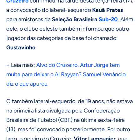
Cruzeiro
confirmou, na tarde desta terça-feira (17),
a convocação do lateral-esquerdo
Kauã Prates
para amistosos da
Seleção Brasileira
Sub-20
. Além
dele, o clube celeste também informou que outro
jogador das categorias de base foi chamado:
Gustavinho
.
+ Leia mais:
Alvo do Cruzeiro, Artur Jorge tem
multa para deixar o Al Rayyan? Samuel Venâncio
diz o que apurou
O também lateral-esquerdo, de 19 anos, não estava
na primeira lista divulgada pela Confederação
Brasileira de Futebol (CBF) na última sexta-feira
(13), mas foi convocado posteriormente. Por outro
lado, o goleiro do Cruzeiro,
Vitor Lamounier
, que