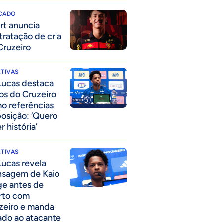
CADO
rt anuncia
tratação de cria
Cruzeiro
TIVAS
Lucas destaca
los do Cruzeiro
o referências
posição: ‘Quero
r história’
TIVAS
Lucas revela
sagem de Kaio
ge antes de
rto com
zeiro e manda
ado ao atacante