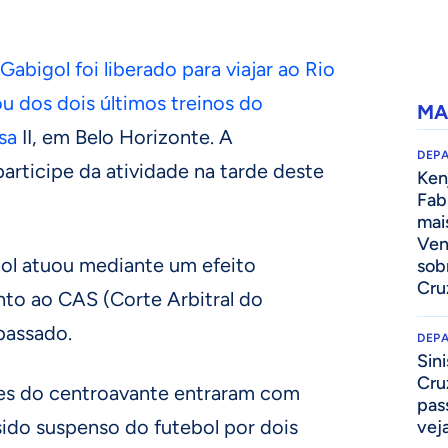
Gabigol foi liberado para viajar ao Rio
ou dos dois últimos treinos do
MA
sa
II, em Belo Horizonte. A
DEP
participe da atividade na tarde deste
Kenj
Fab
mai
Ven
ol atuou mediante um efeito
sob
Cru
nto ao CAS (Corte Arbitral do
passado.
DEP
Sini
Cru
tes do centroavante entraram com
pass
 sido suspenso do futebol por dois
vej