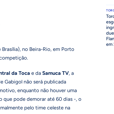
TOR
Tor
esg
A
ing
due
Fla
em 
Brasília), no Beira-Rio, em Porto
 competição.
ntral da Toca
e da
Samuca TV
, a
e Gabigol não será publicada
 motivo, enquanto não houver uma
o que pode demorar até 60 dias -, o
rmalmente pelo time celeste na