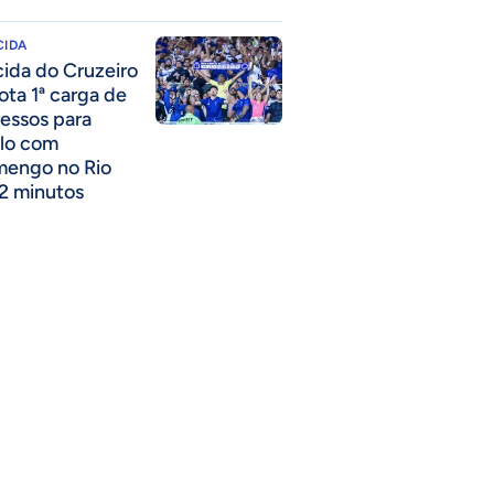
CIDA
cida do Cruzeiro
ota 1ª carga de
ressos para
lo com
mengo no Rio
2 minutos