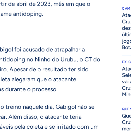
rtir de abril de 2023, mês em que o
CAM
xame antidoping.
Ata
Cru
des
últ
jog
Bot
bigol foi acusado de atrapalhar a
ntidoping no Ninho do Urubu, o CT do
EX-
Ata
ro. Apesar de o resultado ter sido
Sel
coleta alegaram que o atacante
vai
Cru
s durante o processo.
Min
 o treino naquele dia, Gabigol não se
QUEN
Que
çar. Além disso, o atacante teria
Cru
veis pela coleta e se irritado com um
mer