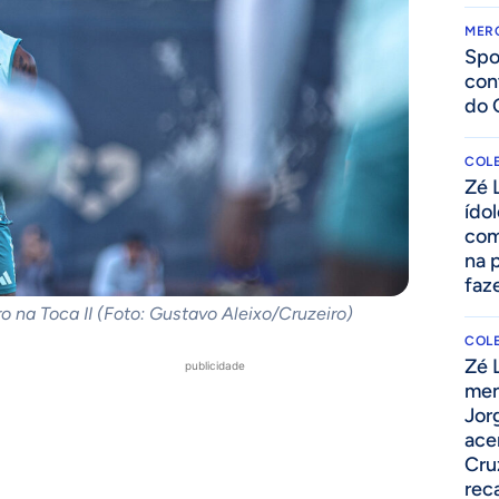
MER
Spo
con
do 
COLE
Zé 
ído
com
na 
faze
o na Toca II (Foto: Gustavo Aleixo/Cruzeiro)
COLE
Zé 
publicidade
men
Jor
ace
Cru
rec