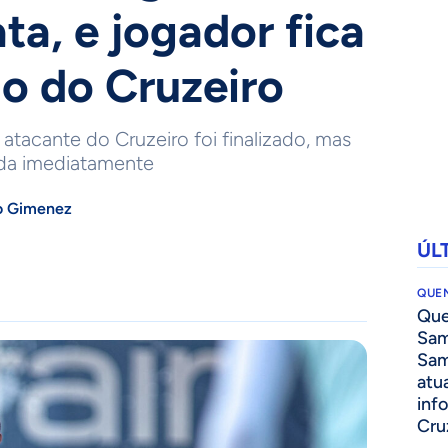
ta, e jogador fica
ão do Cruzeiro
tacante do Cruzeiro foi finalizado, mas
ada imediatamente
o Gimenez
ÚL
QUEN
Que
Sam
Sam
atua
inf
Cru