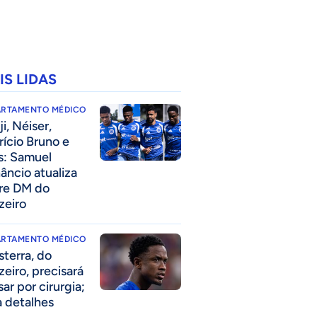
IS LIDAS
ARTAMENTO MÉDICO
i, Néiser,
rício Bruno e
s: Samuel
âncio atualiza
re DM do
zeiro
ARTAMENTO MÉDICO
sterra, do
zeiro, precisará
ar por cirurgia;
a detalhes