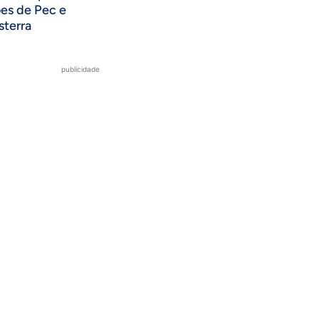
ões de Pec e
sterra
publicidade