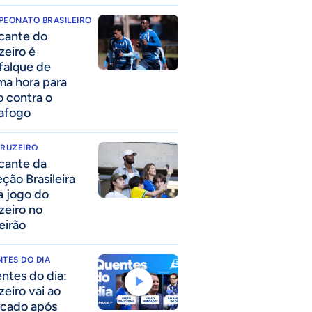
PEONATO BRASILEIRO
cante do
zeiro é
falque de
ima hora para
o contra o
afogo
CRUZEIRO
cante da
eção Brasileira
 a jogo do
zeiro no
eirão
TES DO DIA
ntes do dia:
zeiro vai ao
cado após