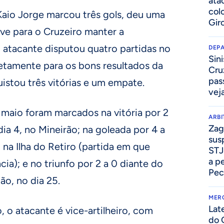
ata
col
aio Jorge marcou três gols, deu uma
Gir
ave para o Cruzeiro manter a
O atacante disputou quatro partidas no
DEP
Sini
retamente para os bons resultados da
Cru
pass
istou três vitórias e um empate.
vej
 maio foram marcados na vitória por 2
ARB
Zag
ia 4, no Mineirão; na goleada por 4 a
sus
, na Ilha do Retiro (partida em que
STJ
a p
a); e no triunfo por 2 a 0 diante do
Pec
ão, no dia 25.
MER
Lat
 o atacante é vice-artilheiro, com
do 