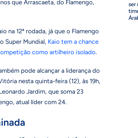
enos que Arrascaeta, do Flamengo,
ser
tim
Ára
io na 12ª rodada, já que o Flamengo
 o Super Mundial,
Kaio tem a chance
competição como artilheiro isolado
.
também pode alcançar a liderança do
itória nesta quinta-feira (12), às 19h,
 Leonardo Jardim, que soma 23
engo, atual líder com 24.
inada