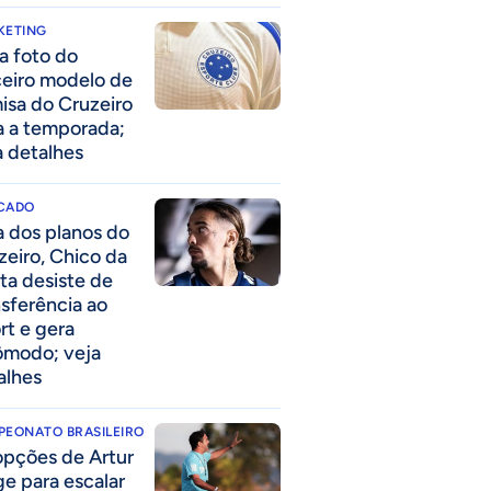
KETING
a foto do
ceiro modelo de
isa do Cruzeiro
a a temporada;
a detalhes
CADO
a dos planos do
zeiro, Chico da
ta desiste de
nsferência ao
rt e gera
ômodo; veja
alhes
PEONATO BRASILEIRO
opções de Artur
ge para escalar