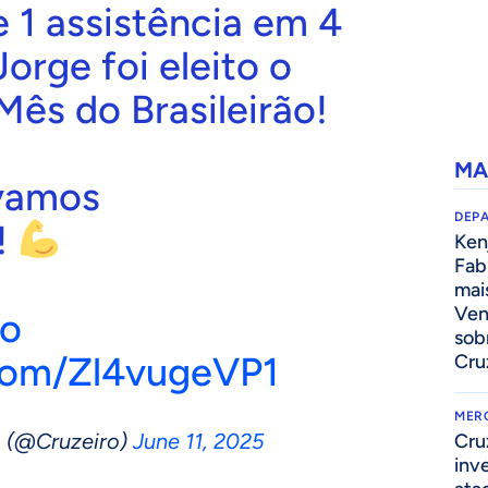
 1 assistência em 4
Jorge foi eleito o
ês do Brasileirão!
MA
vamos
DEP
!
Kenj
Fab
mai
Ven
xo
sob
.com/Zl4vugeVP1
Cru
MER
(@Cruzeiro)
June 11, 2025
Cru
inv