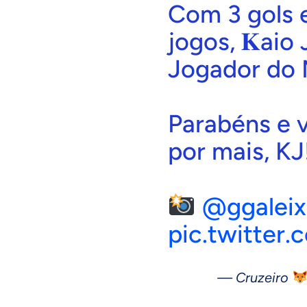
Com 3 gols e
jogos, 𝐊aio 
Jogador do M
Parabéns e 
por mais, KJ
@ggalei
pic.twitter
— Cruzeiro