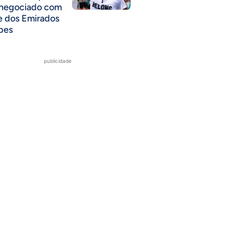
 negociado com
e dos Emirados
bes
publicidade