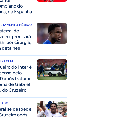
cante
ombiano do
ona, da Espanha
ARTAMENTO MÉDICO
sterra, do
zeiro, precisará
ar por cirurgia;
a detalhes
ITRAGEM
ueiro do Inter é
penso pelo
D após fraturar
erna de Gabriel
, do Cruzeiro
CADO
eral se despede
Cruzeiro após