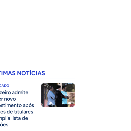
TIMAS NOTÍCIAS
CADO
zeiro admite
er novo
estimento após
es de titulares
plia lista de
ões