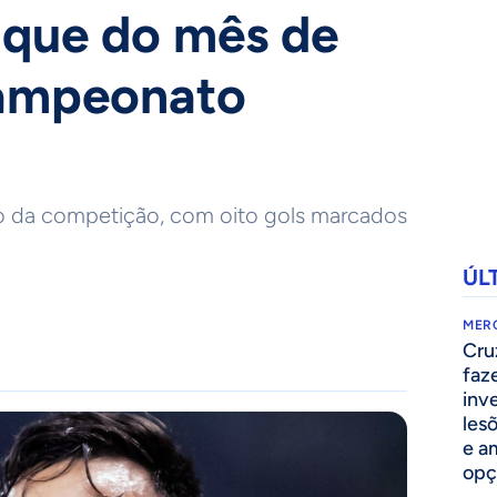
raque do mês de
ampeonato
iro da competição, com oito gols marcados
ÚL
MER
Cru
faz
inv
lesõ
e am
opç