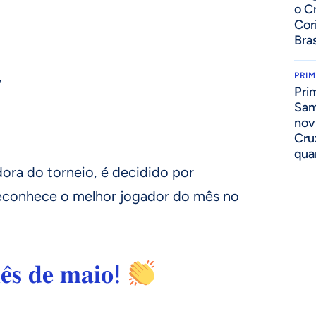
o C
Cor
Bras
,
PRIM
Pri
Sam
nov
Cru
qua
ora do torneio, é decidido por
 reconhece o melhor jogador do mês no
̂𝐬 𝐝𝐞 𝐦𝐚𝐢𝐨!