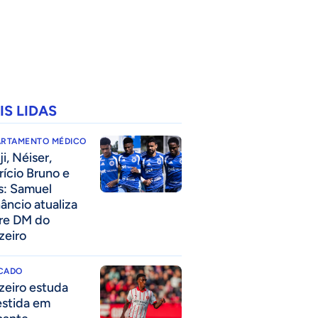
IS LIDAS
ARTAMENTO MÉDICO
i, Néiser,
rício Bruno e
s: Samuel
âncio atualiza
re DM do
zeiro
CADO
zeiro estuda
estida em