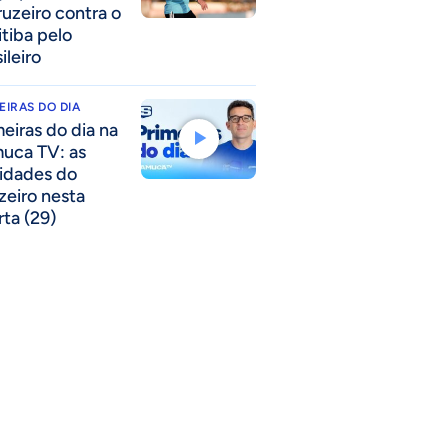
ruzeiro contra o
itiba pelo
ileiro
EIRAS DO DIA
meiras do dia na
uca TV: as
idades do
zeiro nesta
rta (29)