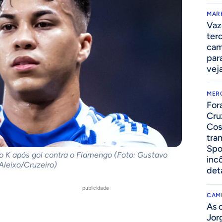
MAR
Vaz
ter
cam
par
vej
MER
For
Cru
Cos
tra
Spo
 K após gol contra o Flamengo (Foto: Gustavo
inc
Aleixo/Cruzeiro)
det
publicidade
CAM
As 
Jor