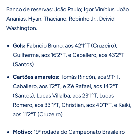
Banco de reservas: João Paulo; Igor Vinícius, João
Ananias, Hyan, Thaciano, Robinho Jr., Deivid
Washington.
Gols:
Fabrício Bruno, aos 42’1ºT (Cruzeiro);
Guilherme, aos 16’2ºT, e Caballero, aos 43’2ºT
(Santos)
Cartões amarelos:
Tomás Rincón, aos 9’1ºT,
Caballero, aos 1’2ºT, e Zé Rafael, aos 14’2ºT
(Santos); Lucas Villalba, aos 23’1ºT, Lucas
Romero, aos 33’1ºT, Christian, aos 40’1ºT, e Kaiki,
aos 11’2ºT (Cruzeiro)
Motivo:
19ª rodada do Campeonato Brasileiro