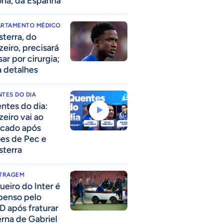
ona, da Espanha
ARTAMENTO MÉDICO
sterra, do
zeiro, precisará
ar por cirurgia;
a detalhes
TES DO DIA
ntes do dia:
zeiro vai ao
cado após
ões de Pec e
sterra
ITRAGEM
ueiro do Inter é
penso pelo
D após fraturar
erna de Gabriel