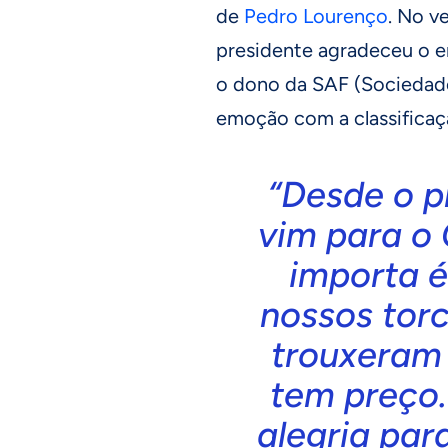
de
Pedro Lourenço
. No v
presidente agradeceu o e
o dono da SAF (Sociedad
emoção com a classificaç
“Desde o p
vim para o 
importa é
nossos tor
trouxeram 
tem preço
alegria par