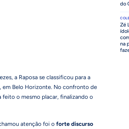
do 
COLE
Zé 
ído
com
na 
faze
zes, a Raposa se classificou para a
o, em Belo Horizonte. No confronto de
ia feito o mesmo placar, finalizando o
 chamou atenção foi o
forte discurso