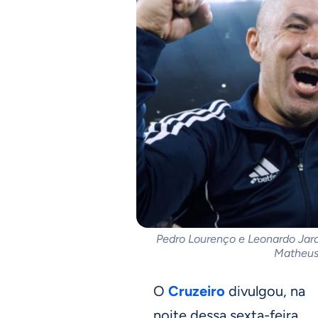
Pedro Lourenço e Leonardo Jard
Matheus
O
Cruzeiro
divulgou, na
noite dessa sexta-feira