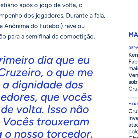
estiário após o jogo de volta, o
mpenho dos jogadores. Durante a fala,
e Anônima do Futebol) revelou
MA
ão para a semifinal da competição.
DEP
Kenj
rimeiro dia que eu
Fab
mai
Cruzeiro, o que me
Ven
 a dignidade dos
sob
Cru
cedores, que vocês
MER
de volta. Isso não
Cru
inv
. Vocês trouxeram
ata
a o nosso torcedor.
col