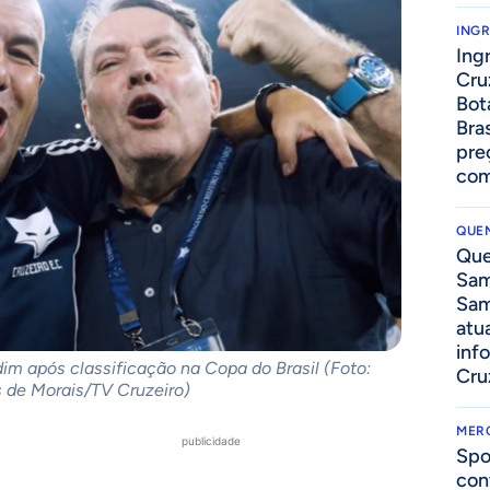
ING
Ing
Cru
Bot
Bra
pre
com
QUEN
Que
Sam
Sam
atua
inf
im após classificação na Copa do Brasil (Foto:
Cru
 de Morais/TV Cruzeiro)
MER
publicidade
Spo
con