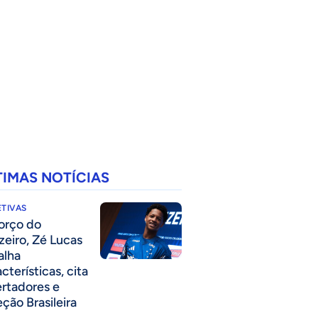
TIMAS NOTÍCIAS
TIVAS
forço do
zeiro, Zé Lucas
alha
cterísticas, cita
ertadores e
eção Brasileira