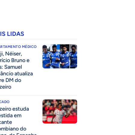
IS LIDAS
ARTAMENTO MÉDICO
i, Néiser,
rício Bruno e
s: Samuel
âncio atualiza
re DM do
zeiro
CADO
zeiro estuda
estida em
cante
ombiano do