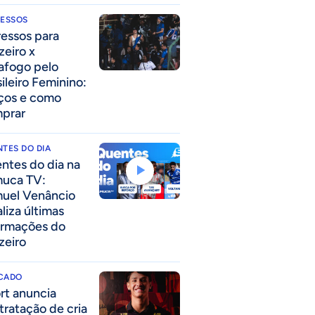
RESSOS
ressos para
zeiro x
afogo pelo
sileiro Feminino:
ços e como
prar
TES DO DIA
ntes do dia na
uca TV:
uel Venâncio
liza últimas
ormações do
zeiro
CADO
rt anuncia
tratação de cria