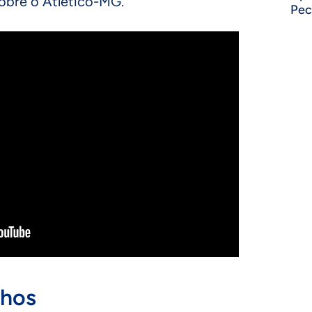
sobre o Atlético-MG.
Pec
lhos