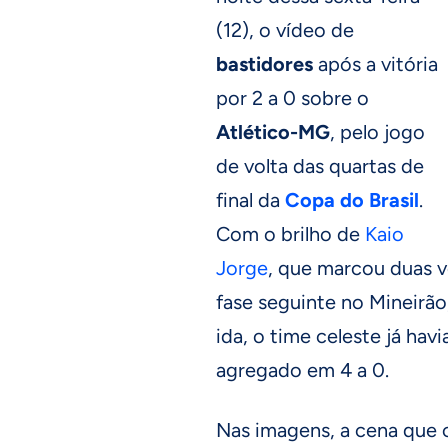
(12), o vídeo de
bastidores
após a vitória
por 2 a 0 sobre o
Atlético-MG
, pelo jogo
de volta das quartas de
final da
Copa do Brasil
.
Com o brilho de
Kaio
Jorge
, que marcou duas ve
fase seguinte no Mineirã
ida, o time celeste já hav
agregado em 4 a 0.
Nas imagens, a cena que