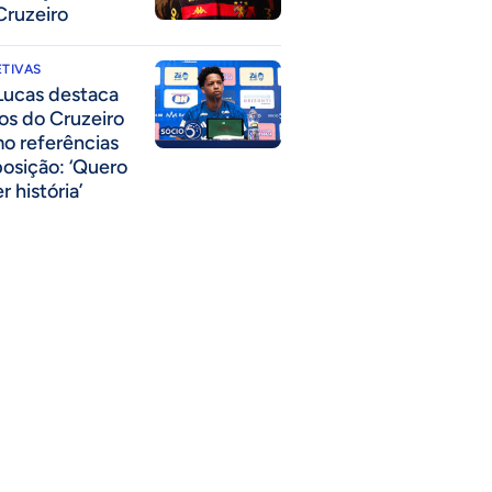
Cruzeiro
TIVAS
Lucas destaca
los do Cruzeiro
o referências
posição: ‘Quero
r história’