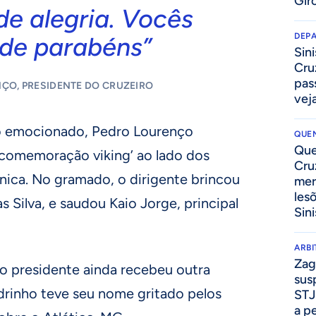
Gir
de alegria. Vocês
DEP
 de parabéns”
Sini
Cru
pass
ÇO, PRESIDENTE DO CRUZEIRO
vej
o emocionado, Pedro Lourenço
QUEN
Que
 ‘comemoração viking’ ao lado dos
Cru
nica. No gramado, o dirigente brincou
mer
les
Silva, e saudou Kaio Jorge, principal
Sini
ARB
Zag
 o presidente ainda recebeu outra
sus
drinho teve seu nome gritado pelos
STJ
a p