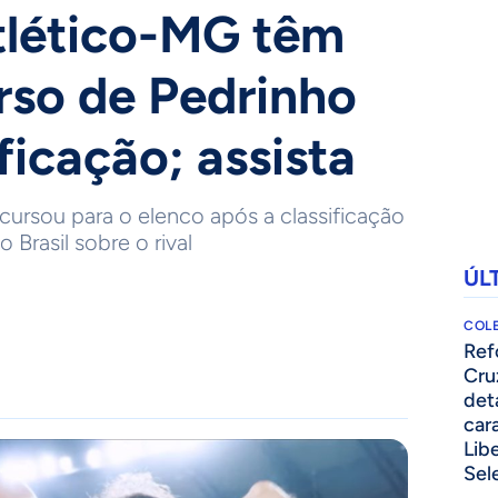
tlético-MG têm
urso de Pedrinho
ficação; assista
cursou para o elenco após a classificação
 Brasil sobre o rival
ÚL
COLE
⁠Re
Cru
det
cara
Lib
Sel