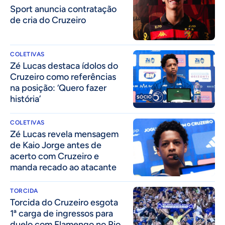
Sport anuncia contratação
de cria do Cruzeiro
COLETIVAS
Zé Lucas destaca ídolos do
Cruzeiro como referências
na posição: ‘Quero fazer
história’
COLETIVAS
Zé Lucas revela mensagem
de Kaio Jorge antes de
acerto com Cruzeiro e
manda recado ao atacante
TORCIDA
Torcida do Cruzeiro esgota
1ª carga de ingressos para
duelo com Flamengo no Rio