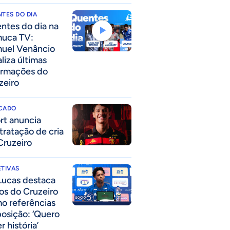
TES DO DIA
ntes do dia na
uca TV:
uel Venâncio
liza últimas
ormações do
zeiro
CADO
rt anuncia
tratação de cria
Cruzeiro
TIVAS
Lucas destaca
los do Cruzeiro
o referências
posição: ‘Quero
r história’