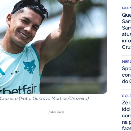
QUEN
Que
Sam
Sam
atua
inf
Cru
MER
Spo
con
do 
COLE
Cruzeiro (Foto: Gustavo Martins/Cruzeiro)
Zé 
ído
publicidade
com
na 
faze