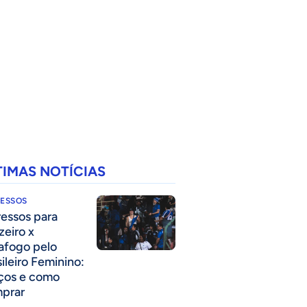
TIMAS NOTÍCIAS
RESSOS
ressos para
zeiro x
afogo pelo
sileiro Feminino:
ços e como
prar