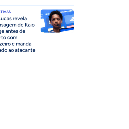
TIVAS
Lucas revela
sagem de Kaio
ge antes de
rto com
zeiro e manda
ado ao atacante