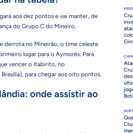
MER
Cru
gará aos dez pontos e vai manter, de
inv
rança do Grupo C do Mineiro.
ata
col
Gir
e derrota no Mineirão, o time celeste
 primeiro lugar para o Aymorés. Para
CAM
Ata
que vencer o Itabirito, no
Cru
Brasília), para chegar aos oito pontos.
des
últ
jog
ândia: onde assistir ao
Bot
QUEN
Que
Cru
mer