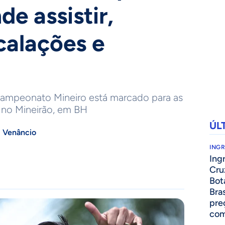
de assistir,
calações e
Campeonato Mineiro está marcado para as
 no Mineirão, em BH
ÚL
 Venâncio
ING
Ing
Cru
Bot
Bra
pre
com