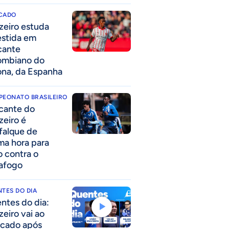
CADO
zeiro estuda
estida em
cante
ombiano do
ona, da Espanha
PEONATO BRASILEIRO
cante do
zeiro é
falque de
ima hora para
o contra o
afogo
TES DO DIA
ntes do dia:
zeiro vai ao
cado após