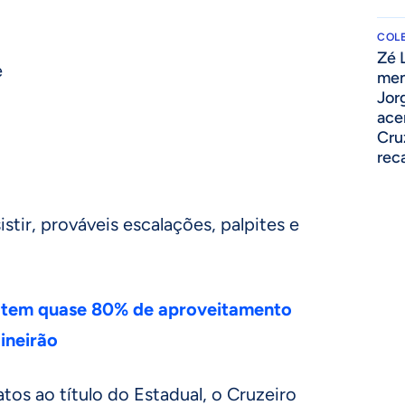
COLE
Zé 
e
men
Jor
ace
Cru
rec
stir, prováveis escalações, palpites e
 tem quase 80% de aproveitamento
ineirão
tos ao título do Estadual, o Cruzeiro