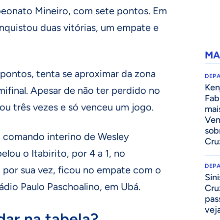
peonato Mineiro, com sete pontos. Em
nquistou duas vitórias, um empate e
MA
 pontos, tenta se aproximar da zona
DEP
Kenj
mifinal. Apesar de não ter perdido no
Fab
ou três vezes e só venceu um jogo.
mai
Ven
sob
 o comando interino de Wesley
Cru
lou o Itabirito, por 4 a 1, no
DEP
 por sua vez, ficou no empate com o
Sini
tádio Paulo Paschoalino, em Ubá.
Cru
pass
vej
ar na tabela?