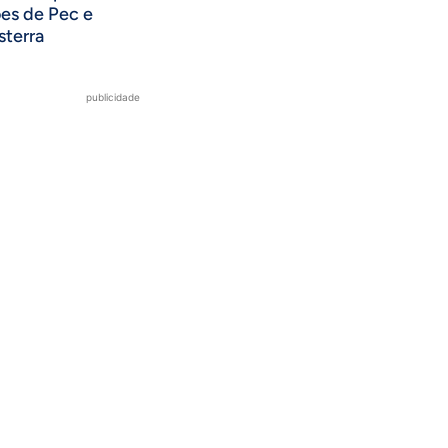
ões de Pec e
sterra
publicidade