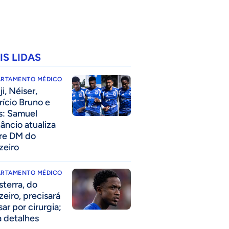
IS LIDAS
ARTAMENTO MÉDICO
i, Néiser,
rício Bruno e
s: Samuel
âncio atualiza
re DM do
zeiro
ARTAMENTO MÉDICO
sterra, do
zeiro, precisará
ar por cirurgia;
a detalhes