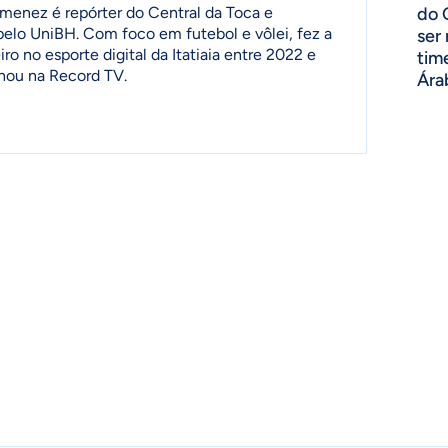
menez é repórter do Central da Toca e
do 
 pelo UniBH. Com foco em futebol e vôlei, fez a
ser
ro no esporte digital da Itatiaia entre 2022 e
tim
lhou na Record TV.
Ára