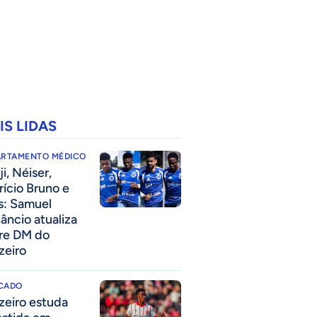
IS LIDAS
ARTAMENTO MÉDICO
i, Néiser,
rício Bruno e
s: Samuel
âncio atualiza
re DM do
zeiro
CADO
zeiro estuda