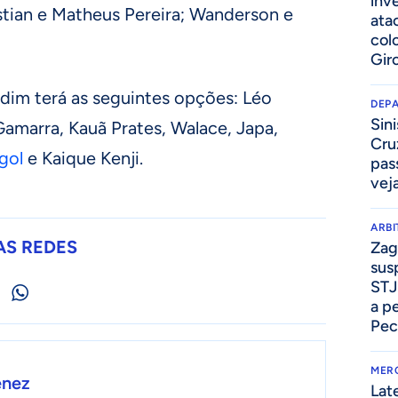
inv
stian e Matheus Pereira; Wanderson e
ata
col
Gir
dim terá as seguintes opções: Léo
DEP
Sini
amarra, Kauã Prates, Walace, Japa,
Cru
gol
e Kaique Kenji.
pass
vej
ARB
AS REDES
Zag
sus
STJ
a p
Pec
MER
enez
Lat