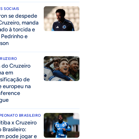
S SOCIAIS
ron se despede
Cruzeiro, manda
ado à torcida e
a Pedrinho e
lson
CRUZEIRO
a do Cruzeiro
lha em
ssificação de
e europeu na
ference
gue
PEONATO BRASILEIRO
itiba x Cruzeiro
 Brasileiro:
m pode jogar e