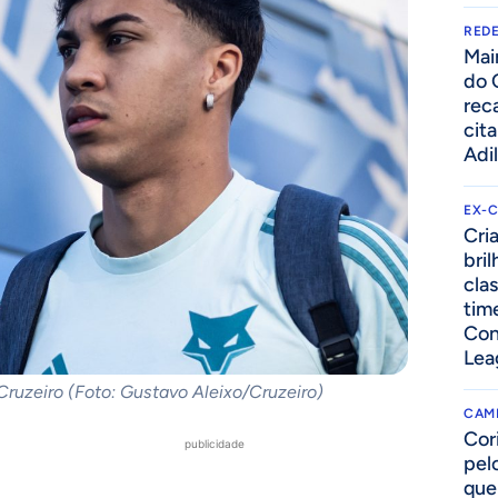
REDE
Mai
do 
rec
cit
Adi
EX-
Cri
bri
cla
tim
Con
Lea
Cruzeiro (Foto: Gustavo Aleixo/Cruzeiro)
CAM
Cor
publicidade
pelo
que