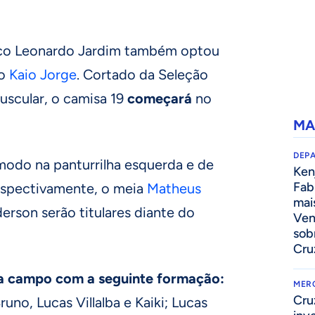
nico Leonardo Jardim também optou
 o
Kaio Jorge
. Cortado da Seleção
muscular, o camisa 19
começará
no
MA
DEP
odo na panturrilha esquerda e de
Kenj
Fab
respectivamente, o meia
Matheus
mai
rson serão titulares diante do
Ven
sob
Cru
 a campo com a seguinte formação:
MER
Cru
Bruno, Lucas Villalba e Kaiki; Lucas