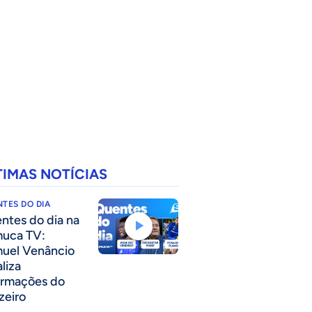
TIMAS NOTÍCIAS
TES DO DIA
ntes do dia na
uca TV:
uel Venâncio
liza
ormações do
zeiro