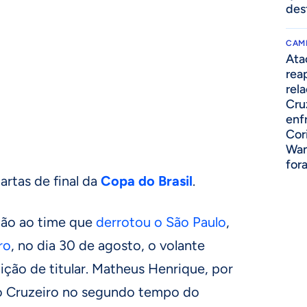
des
CAM
Ata
rea
rel
Cru
enf
Cor
Wan
for
artas de final da
Copa do Brasil
.
ão ao time que
derrotou o São Paulo
,
ro
, no dia 30 de agosto, o volante
ição de titular. Matheus Henrique, por
 o Cruzeiro no segundo tempo do