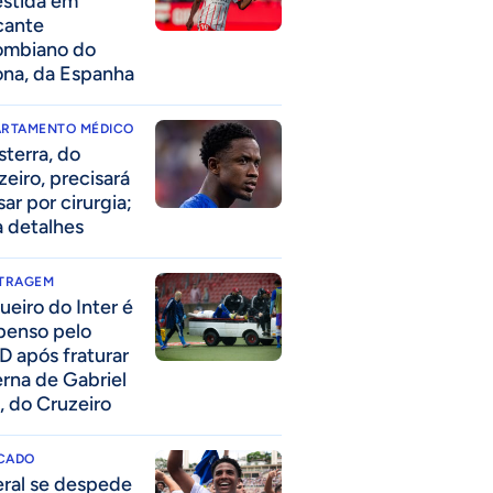
estida em
cante
ombiano do
ona, da Espanha
ARTAMENTO MÉDICO
sterra, do
zeiro, precisará
ar por cirurgia;
a detalhes
ITRAGEM
ueiro do Inter é
penso pelo
D após fraturar
erna de Gabriel
, do Cruzeiro
CADO
eral se despede