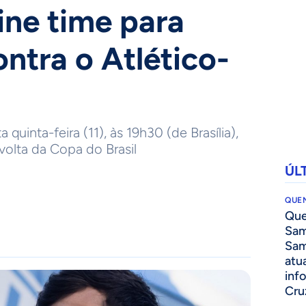
ine time para
ontra o Atlético-
quinta-feira (11), às 19h30 (de Brasília),
volta da Copa do Brasil
ÚL
QUEN
Que
Sam
Sam
atua
inf
Cru