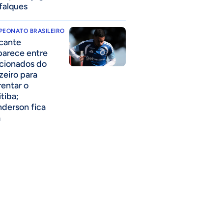
falques
PEONATO BRASILEIRO
cante
parece entre
acionados do
zeiro para
rentar o
itiba;
derson fica
a