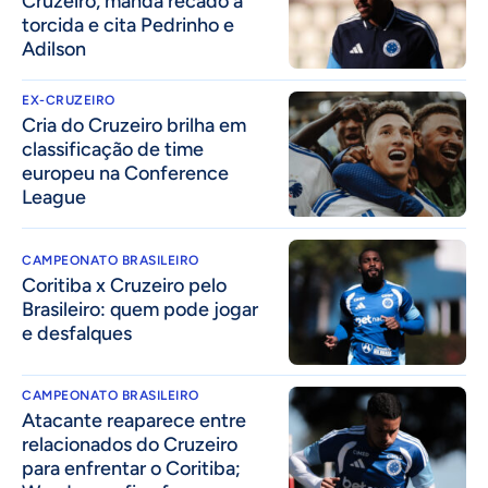
Cruzeiro, manda recado à
torcida e cita Pedrinho e
Adilson
EX-CRUZEIRO
Cria do Cruzeiro brilha em
classificação de time
europeu na Conference
League
CAMPEONATO BRASILEIRO
Coritiba x Cruzeiro pelo
Brasileiro: quem pode jogar
e desfalques
CAMPEONATO BRASILEIRO
Atacante reaparece entre
relacionados do Cruzeiro
para enfrentar o Coritiba;